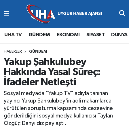
Abone Ol
Nöbetçi Eczaneler
UHA TV
GÜNDEM
EKONOMİ
SİYASET
DÜNYA
Gündem
Hava Durumu
Ekonomi
Namaz Vakitleri
HABERLER
GÜNDEM
Yakup Şahkulubey
Magazin
Trafik Durumu
Hakkında Yasal Süreç:
İfadeler Netleşti
Siyaset
Süper Lig Puan Durumu ve Fikstür
Sosyal medyada "Yakup TV" adıyla tanınan
Spor
Tüm Manşetler
yayıncı Yakup Şahkulubey'in adli makamlarca
yürütülen soruşturma kapsamında cezaevine
Yaşam
Son Dakika Haberleri
gönderildiğini sosyal medya kullanıcısı Taylan
Özgüç Danyıldız paylaştı.
Haber Arşivi