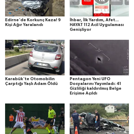
Edirne'de Korkunç Kaza! 9
İhbar, İlk Yardım, Afet...
Kişi Ağır Yaralandı
HAYAT 112 Acil Uygulaması
Genişliyor
Karabük'te Otomobilin
Pentagon Yeni UFO
Çarptığı Yaşlı Adam Öldü
Dosyalarını Yayımladı: 41
Gizliliği kaldırılmış Belge
Erişime Açıldı