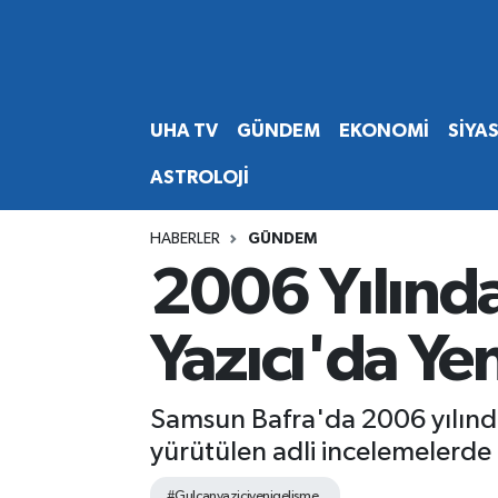
Abone Ol
Nöbetçi Eczaneler
UHA TV
GÜNDEM
EKONOMİ
SİYA
Gündem
Hava Durumu
ASTROLOJİ
Ekonomi
Namaz Vakitleri
HABERLER
GÜNDEM
Magazin
Trafik Durumu
2006 Yılınd
Siyaset
Süper Lig Puan Durumu ve Fikstür
Yazıcı'da Ye
Spor
Tüm Manşetler
Samsun Bafra'da 2006 yılınd
Yaşam
Son Dakika Haberleri
yürütülen adli incelemelerde 
Haber Arşivi
#Gulcanyaziciyenigelisme