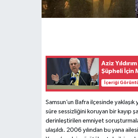
Aziz Yıldırı
Şüpheli İçin
İçeriği Görünt
Samsun’un Bafra ilçesinde yaklaşık
süre sessizliğini koruyan bir kayıp şa
derinleştirilen emniyet soruşturmal
ulaşıldı. 2006 yılından bu yana aile