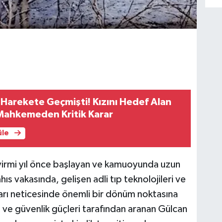
m Harekete Geçmişti! Kızını Hedef Alan
 Mahkemeden Kritik Karar
üle
 yirmi yıl önce başlayan ve kamuoyunda uzun
hıs vakasında, gelişen adli tıp teknolojileri ve
arı neticesinde önemli bir dönüm noktasına
si ve güvenlik güçleri tarafından aranan Gülcan