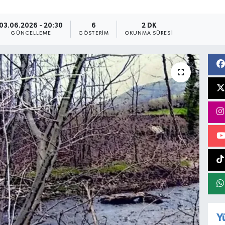
03.06.2026 - 20:30
6
2 DK
GÜNCELLEME
GÖSTERIM
OKUNMA SÜRESI
Y