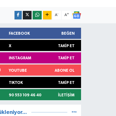
-
+
A
A
FACEBOOK
BEĞEN
X
TAKIP ET
INSTAGRAM
TAKIP ET
YOUTUBE
ABONE OL
TIKTOK
TAKIP ET
90 553 109 46 40
İLETIŞIM
ükleniyor...