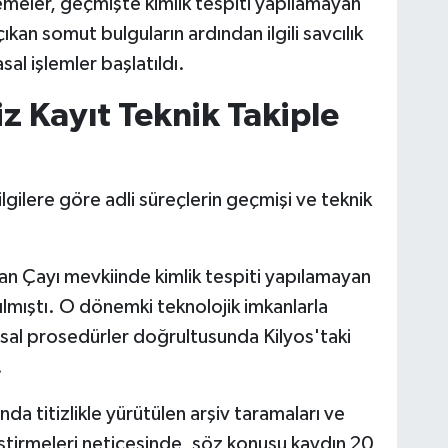
lemeler, geçmişte kimlik tespiti yapılamayan
ıkan somut bulguların ardından ilgili savcılık
al işlemler başlatıldı.
z Kayıt Teknik Takiple
gilere göre adli süreçlerin geçmişi ve teknik
n Çayı mevkiinde kimlik tespiti yapılamayan
ılmıştı. O dönemki teknolojik imkanlarla
asal prosedürler doğrultusunda Kilyos'taki
.
nda titizlikle yürütülen arşiv taramaları ve
ştirmeleri neticesinde, söz konusu kaydın 20