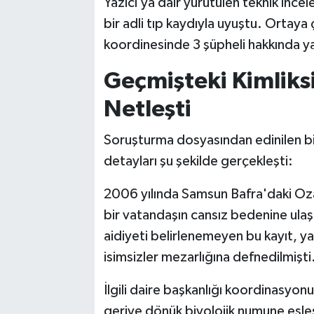
Yazıcı’ya dair yürütülen teknik ince
bir adli tıp kaydıyla uyuştu. Ortaya ç
koordinesinde 3 şüpheli hakkında yas
Geçmişteki Kimliksi
Netleşti
Soruşturma dosyasından edinilen bil
detayları şu şekilde gerçekleşti:
2006 yılında Samsun Bafra'daki Oza
bir vatandaşın cansız bedenine ulaş
aidiyeti belirlenemeyen bu kayıt, y
isimsizler mezarlığına defnedilmişti
İlgili daire başkanlığı koordinasyonu
geriye dönük biyolojik numune eşle