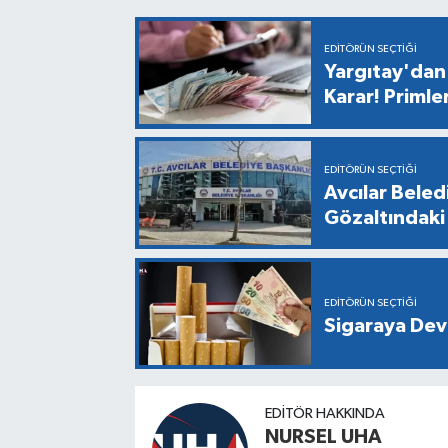
EDITÖRÜN SEÇTIĞI
Yargıtay'dan 
Karar! Primle
EDITÖRÜN SEÇTIĞI
Avcılar Bele
Gözaltındaki 
EDITÖRÜN SEÇTIĞI
Sigaraya Dev
EDITÖR HAKKINDA
NURSEL UHA