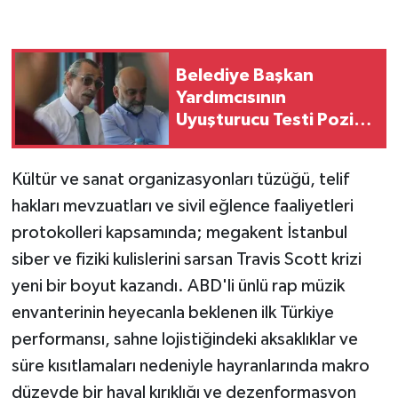
Belediye Başkan
Yardımcısının
Uyuşturucu Testi Pozitif
Çıktı
Kültür ve sanat organizasyonları tüzüğü, telif
hakları mevzuatları ve sivil eğlence faaliyetleri
protokolleri kapsamında; megakent İstanbul
siber ve fiziki kulislerini sarsan Travis Scott krizi
yeni bir boyut kazandı. ABD'li ünlü rap müzik
envanterinin heyecanla beklenen ilk Türkiye
performansı, sahne lojistiğindeki aksaklıklar ve
süre kısıtlamaları nedeniyle hayranlarında makro
düzeyde bir hayal kırıklığı ve dezenformasyon