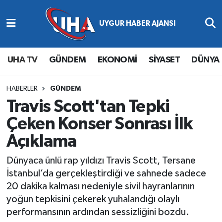
Abone Ol
Nöbetçi Eczaneler
UHA TV
GÜNDEM
EKONOMİ
SİYASET
DÜNYA
Gündem
Hava Durumu
Ekonomi
Namaz Vakitleri
HABERLER
GÜNDEM
Travis Scott'tan Tepki
Magazin
Trafik Durumu
Çeken Konser Sonrası İlk
Açıklama
Siyaset
Süper Lig Puan Durumu ve Fikstür
Dünyaca ünlü rap yıldızı Travis Scott, Tersane
Spor
Tüm Manşetler
İstanbul’da gerçekleştirdiği ve sahnede sadece
20 dakika kalması nedeniyle sivil hayranlarının
Yaşam
Son Dakika Haberleri
yoğun tepkisini çekerek yuhalandığı olaylı
performansının ardından sessizliğini bozdu.
Haber Arşivi