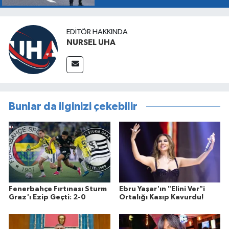
EDITÖR HAKKINDA
NURSEL UHA
Bunlar da ilginizi çekebilir
Fenerbahçe Fırtınası Sturm
Ebru Yaşar'ın "Elini Ver"i
Graz'ı Ezip Geçti: 2-0
Ortalığı Kasıp Kavurdu!