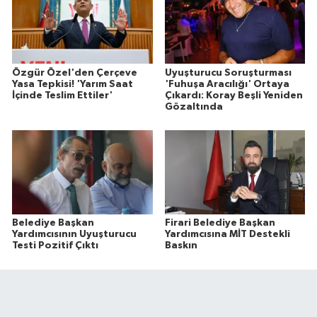
Özgür Özel'den Çerçeve
Uyuşturucu Soruşturması
Yasa Tepkisi! 'Yarım Saat
'Fuhuşa Aracılığı' Ortaya
İçinde Teslim Ettiler'
Çıkardı: Koray Beşli Yeniden
Gözaltında
Belediye Başkan
Firari Belediye Başkan
Yardımcısının Uyuşturucu
Yardımcısına MİT Destekli
Testi Pozitif Çıktı
Baskın