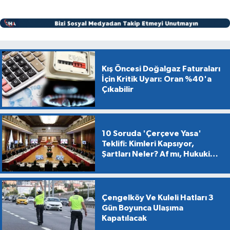
Kış Öncesi Doğalgaz Faturaları
İçin Kritik Uyarı: Oran %40'a
Çıkabilir
10 Soruda 'Çerçeve Yasa'
Teklifi: Kimleri Kapsıyor,
Şartları Neler? Af mı, Hukuki
Dönüşüm mü?
Çengelköy Ve Kuleli Hatları 3
Gün Boyunca Ulaşıma
Kapatılacak