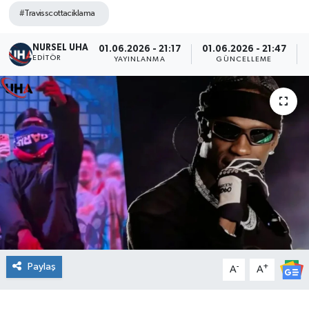
#Travisscottaciklama
NURSEL UHA
01.06.2026 - 21:17
01.06.2026 - 21:47
EDITÖR
YAYINLANMA
GÜNCELLEME
Paylaş
-
+
A
A