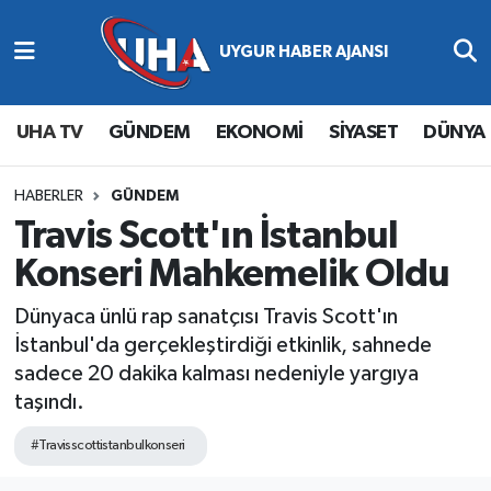
Abone Ol
Nöbetçi Eczaneler
UHA TV
GÜNDEM
EKONOMİ
SİYASET
DÜNYA
Gündem
Hava Durumu
Ekonomi
Namaz Vakitleri
HABERLER
GÜNDEM
Travis Scott'ın İstanbul
Magazin
Trafik Durumu
Konseri Mahkemelik Oldu
Siyaset
Süper Lig Puan Durumu ve Fikstür
Dünyaca ünlü rap sanatçısı Travis Scott'ın
İstanbul'da gerçekleştirdiği etkinlik, sahnede
Spor
Tüm Manşetler
sadece 20 dakika kalması nedeniyle yargıya
taşındı.
Yaşam
Son Dakika Haberleri
#Travisscottistanbulkonseri
Haber Arşivi