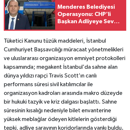
Menderes Belediyesi
Operasyonu: CHP'li
Başkan Adliyeye Sevk
Edildi
Tüketici Kanunu tüzük maddeleri, İstanbul
Cumhuriyet Başsavcılığı müracaat yönetmelikleri
ve uluslararası organizasyon emniyet protokolleri
kapsamında; megakent İstanbul'da sahne alan
dünya yıldızı rapçi Travis Scott'ın canlı
performans süresi sivil katılımcılar ile
organizasyon kadroları arasında makro düzeyde
bir hukuki tazyik ve kriz dalgası başlattı. Sahne
süresinin kısalığı nedeniyle bilet envanterine
yüksek meblağlar ödeyen kitlelerin gösterdiği
tepki, adliye sarayının koridorlarında yankı buldu.