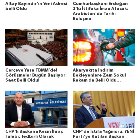
Altay Bayındır'ın Yeni Adresi
Cumhurbaşkanı Erdoğan
belli Oldu
3'lü İttifaka İmza Atacak:
Arabistan'da Tarihi
Buluşma
Çerçeve Yasa TBMM'de!
Akaryakıta İndirim
Görüşmeler Bugün Başlıyor:
Bekleyenlere Zam Şoku!
Saat Belli Oldu!
Rakam da Belli Oldu…
CHP'li Başkana Kesin İhraç
CHP'de İstifa Yağmuru: YENİ
Talebi: Tedbirli Olarak
Parti'ye Katılan Başkan