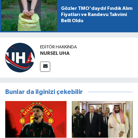
Gözler TMO'daydı! Fındık Alım
Fiyatları ve Randevu Takvimi
Belli Oldu
EDITÖR HAKKINDA
NURSEL UHA
Bunlar da ilginizi çekebilir