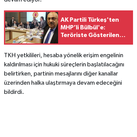
AK Partili Türkeş'ten
MHP’li Bülbül'e:
Teröriste Gösterilen
Toleransı Beklerdim!
TKH yetkilileri, hesaba yönelik erişim engelinin
kaldırılması için hukuki süreçlerin başlatılacağını
belirtirken, partinin mesajlarını diğer kanallar
üzerinden halka ulaştırmaya devam edeceğini
bildirdi.