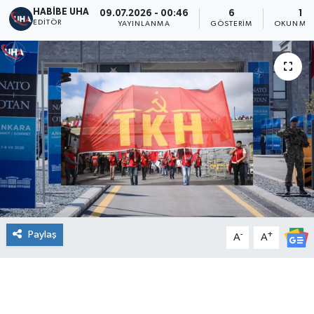
HABİBE UHA
09.07.2026 - 00:46
6
1 D
EDITÖR
YAYINLANMA
GÖSTERIM
OKUNMA 
Paylaş
-
+
A
A