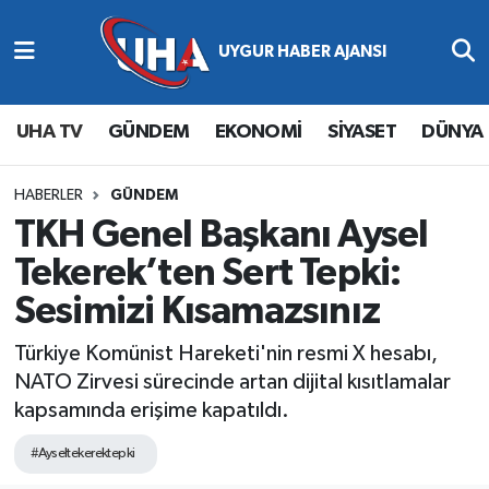
Abone Ol
Nöbetçi Eczaneler
UHA TV
GÜNDEM
EKONOMİ
SİYASET
DÜNYA
Gündem
Hava Durumu
Ekonomi
Namaz Vakitleri
HABERLER
GÜNDEM
TKH Genel Başkanı Aysel
Magazin
Trafik Durumu
Tekerek’ten Sert Tepki:
Sesimizi Kısamazsınız
Siyaset
Süper Lig Puan Durumu ve Fikstür
Türkiye Komünist Hareketi'nin resmi X hesabı,
Spor
Tüm Manşetler
NATO Zirvesi sürecinde artan dijital kısıtlamalar
kapsamında erişime kapatıldı.
Yaşam
Son Dakika Haberleri
#Ayseltekerektepki
Haber Arşivi