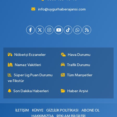
info@uygurhaberajansi.com
Nöbetçi Eczaneler
Hava Durumu
Namaz Vakitleri
Trafik Durumu
Süper Lig Puan Durumu
Tüm Manşetler
ve Fikstür
Son Dakika Haberleri
Haber Arşivi
İLETİŞİM
KÜNYE
GİZLİLİK POLİTİKASI
ABONE OL
HAKKIMIZDA
REKLAM BİLGİLERİ