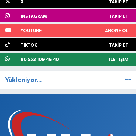
X
TAKIP ET
INSTAGRAM
TAKIP ET
YOUTUBE
ABONE OL
TIKTOK
TAKIP ET
90 553 109 46 40
İLETIŞIM
Yükleniyor...