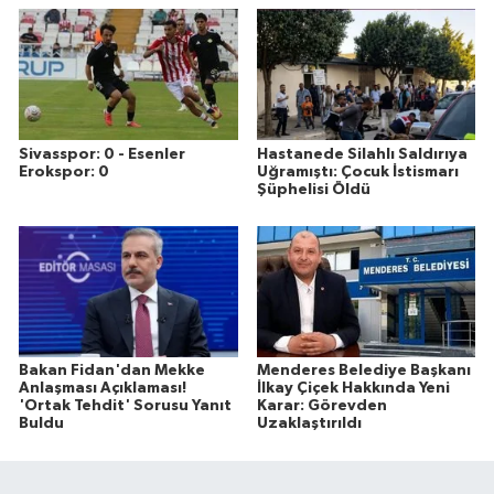
Sivasspor: 0 - Esenler
Hastanede Silahlı Saldırıya
Erokspor: 0
Uğramıştı: Çocuk İstismarı
Şüphelisi Öldü
Bakan Fidan'dan Mekke
Menderes Belediye Başkanı
Anlaşması Açıklaması!
İlkay Çiçek Hakkında Yeni
'Ortak Tehdit' Sorusu Yanıt
Karar: Görevden
Buldu
Uzaklaştırıldı