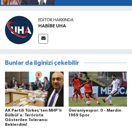
EDITÖR HAKKINDA
HABİBE UHA
Bunlar da ilginizi çekebilir
AK Partili Türkeş'ten MHP’li
Ümraniyespor: 0 - Mardin
Bülbül'e: Teröriste
1969 Spor
Gösterilen Toleransı
Beklerdim!