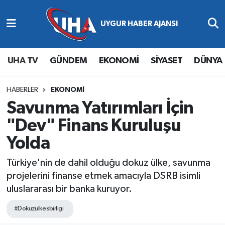
Abone Ol
Nöbetçi Eczaneler
UHA TV
GÜNDEM
EKONOMİ
SİYASET
DÜNYA
Gündem
Hava Durumu
Ekonomi
Namaz Vakitleri
HABERLER
EKONOMİ
Savunma Yatırımları İçin
Magazin
Trafik Durumu
"Dev" Finans Kuruluşu
Yolda
Siyaset
Süper Lig Puan Durumu ve Fikstür
Türkiye'nin de dahil olduğu dokuz ülke, savunma
Spor
Tüm Manşetler
projelerini finanse etmek amacıyla DSRB isimli
uluslararası bir banka kuruyor.
Yaşam
Son Dakika Haberleri
#Dokuzulkeisbirligi
Haber Arşivi