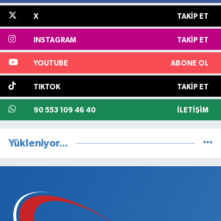
X
TAKIP ET
INSTAGRAM
TAKIP ET
YOUTUBE
ABONE OL
TIKTOK
TAKIP ET
90 553 109 46 40
İLETIŞIM
Yükleniyor...