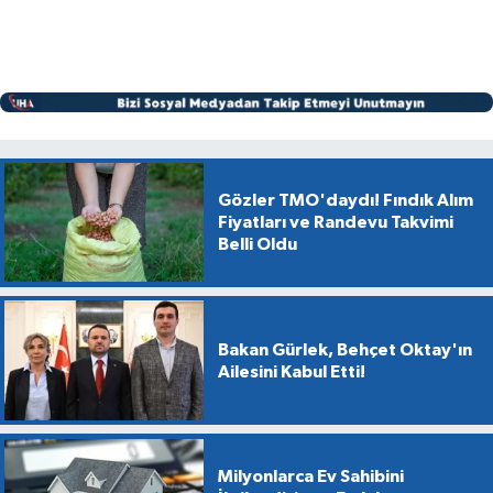
Gözler TMO'daydı! Fındık Alım
Fiyatları ve Randevu Takvimi
Belli Oldu
Bakan Gürlek, Behçet Oktay'ın
Ailesini Kabul Etti!
Milyonlarca Ev Sahibini