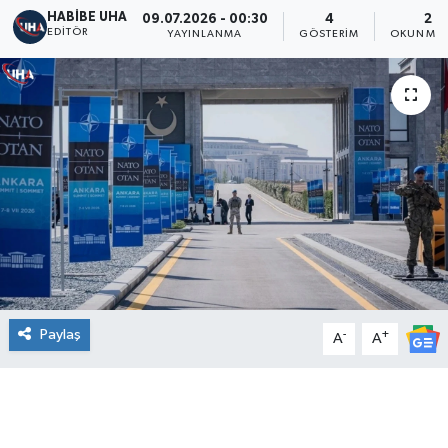
HABİBE UHA
09.07.2026 - 00:30
4
2 D
EDITÖR
YAYINLANMA
GÖSTERIM
OKUNMA 
Paylaş
-
+
A
A