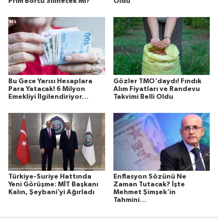
Prim Borcu Silinecek Mi?
Oldu
Bu Gece Yarısı Hesaplara
Gözler TMO'daydı! Fındık
Para Yatacak! 6 Milyon
Alım Fiyatları ve Randevu
Emekliyi İlgilendiriyor…
Takvimi Belli Oldu
Türkiye-Suriye Hattında
Enflasyon Sözünü Ne
Yeni Görüşme: MİT Başkanı
Zaman Tutacak? İşte
Kalın, Şeybani’yi Ağırladı
Mehmet Şimşek'in
Tahmini…