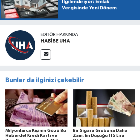
İlgilendiriyor: Emlak
Vergisinde Yeni Dönem
EDITÖR HAKKINDA
HABİBE UHA
Bunlar da ilginizi çekebilir
Milyonlarca Kişinin Gözü Bu
Bir Sigara Grubuna Daha
Haberde! Kredi Kartı ve
Zam: En Düşüğü 115 Lira