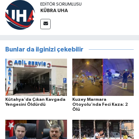
EDİTÖR SORUMLUSU
KÜBRA UHA
Bunlar da ilginizi çekebilir
Kütahya'da Çıkan Kavgada
Kuzey Marmara
Yengesini Öldürdü
Otoyolu'nda Feci Kaza: 2
Ölü