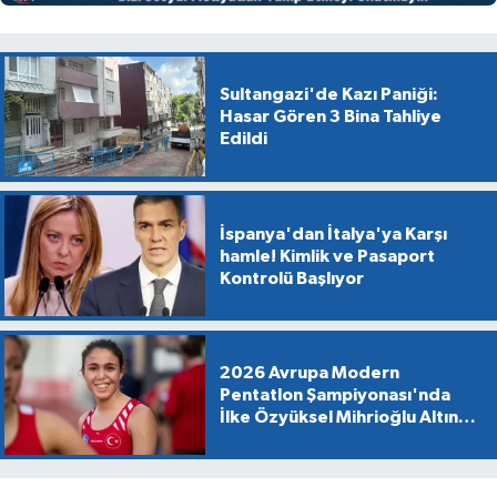
Sultangazi'de Kazı Paniği:
Hasar Gören 3 Bina Tahliye
Edildi
İspanya'dan İtalya'ya Karşı
hamle! Kimlik ve Pasaport
Kontrolü Başlıyor
2026 Avrupa Modern
Pentatlon Şampiyonası'nda
İlke Özyüksel Mihrioğlu Altın
Madalya Kazandı