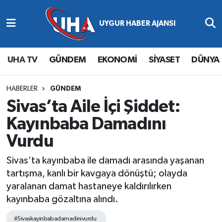
Abone Ol
Nöbetçi Eczaneler
UHA TV
GÜNDEM
EKONOMİ
SİYASET
DÜNYA
Gündem
Hava Durumu
Ekonomi
Namaz Vakitleri
HABERLER
GÜNDEM
Sivas’ta Aile İçi Şiddet:
Magazin
Trafik Durumu
Kayınbaba Damadını
Vurdu
Siyaset
Süper Lig Puan Durumu ve Fikstür
Sivas’ta kayınbaba ile damadı arasında yaşanan
Spor
Tüm Manşetler
tartışma, kanlı bir kavgaya dönüştü; olayda
yaralanan damat hastaneye kaldırılırken
Yaşam
Son Dakika Haberleri
kayınbaba gözaltına alındı.
Haber Arşivi
#Sivaskayinbabadamadinivurdu