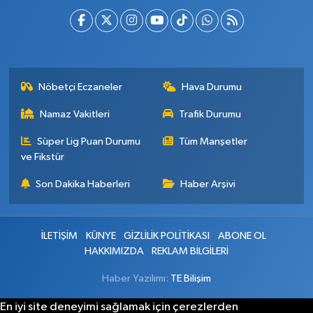
Nöbetçi Eczaneler
Hava Durumu
Namaz Vakitleri
Trafik Durumu
Süper Lig Puan Durumu
Tüm Manşetler
ve Fikstür
Son Dakika Haberleri
Haber Arşivi
İLETİŞİM
KÜNYE
GİZLİLİK POLİTİKASI
ABONE OL
HAKKIMIZDA
REKLAM BİLGİLERİ
Haber Yazılımı:
TE Bilişim
En iyi site deneyimi sağlamak için çerezlerden