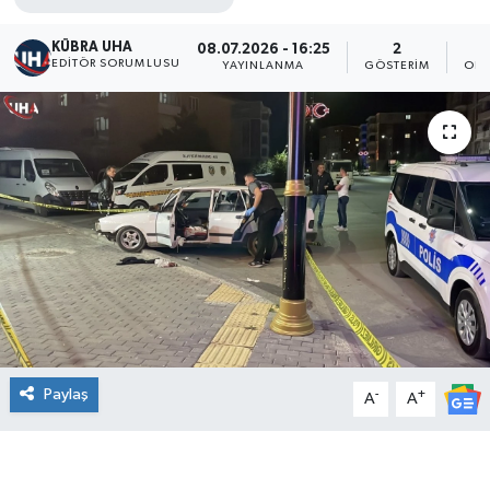
KÜBRA UHA
08.07.2026 - 16:25
2
EDİTÖR SORUMLUSU
YAYINLANMA
GÖSTERIM
OKU
Paylaş
-
+
A
A