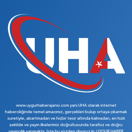
www.uygurhaberajansi.com yani UHA olarak internet
haberciliğinde temel amacımız, gerçekleri bulup ortaya çıkarmak
suretiyle, abartmadan ve hiçbir tesir altında kalmadan, en hızlı
şekilde ve yayın ilkelerimiz doğrultusunda tarafsız ve doğru
yayıncılık yapmaktır. İşte bu yüzden diyoruz ki; UYGUR HABER