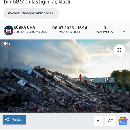
bin 685’e ulaştığını açıkladı.
#Venezueladeprembilancosu
KÜBRA UHA
08.07.2026 - 16:14
3
EDİTÖR SORUMLUSU
YAYINLANMA
GÖSTERIM
OKU
Paylaş
-
+
A
A