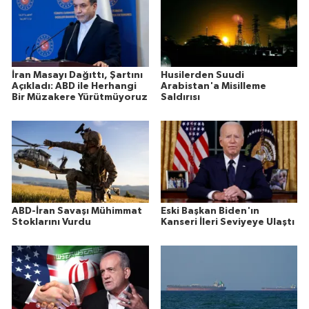
İran Masayı Dağıttı, Şartını
Husilerden Suudi
Açıkladı: ABD ile Herhangi
Arabistan'a Misilleme
Bir Müzakere Yürütmüyoruz
Saldırısı
ABD-İran Savaşı Mühimmat
Eski Başkan Biden'ın
Stoklarını Vurdu
Kanseri İleri Seviyeye Ulaştı