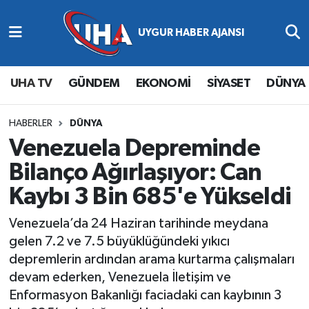
Abone Ol
Nöbetçi Eczaneler
UHA TV
GÜNDEM
EKONOMİ
SİYASET
DÜNYA
Gündem
Hava Durumu
Ekonomi
Namaz Vakitleri
HABERLER
DÜNYA
Venezuela Depreminde
Magazin
Trafik Durumu
Bilanço Ağırlaşıyor: Can
Kaybı 3 Bin 685'e Yükseldi
Siyaset
Süper Lig Puan Durumu ve Fikstür
Venezuela’da 24 Haziran tarihinde meydana
Spor
Tüm Manşetler
gelen 7.2 ve 7.5 büyüklüğündeki yıkıcı
depremlerin ardından arama kurtarma çalışmaları
Yaşam
Son Dakika Haberleri
devam ederken, Venezuela İletişim ve
Enformasyon Bakanlığı faciadaki can kaybının 3
Haber Arşivi