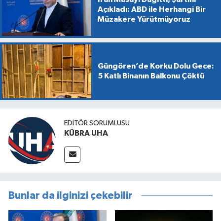
Açıkladı: ABD ile Herhangi Bir
Müzakere Yürütmüyoruz
Güngören’de Korku Dolu Gece:
5 Katlı Binanın Balkonu Çöktü
EDİTÖR SORUMLUSU
KÜBRA UHA
Bunlar da ilginizi çekebilir