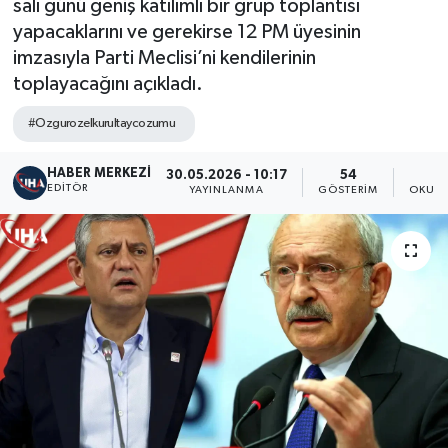
salı günü geniş katılımlı bir grup toplantısı
yapacaklarını ve gerekirse 12 PM üyesinin
imzasıyla Parti Meclisi’ni kendilerinin
toplayacağını açıkladı.
#Ozgurozelkurultaycozumu
HABER MERKEZI
30.05.2026 - 10:17
54
EDITÖR
YAYINLANMA
GÖSTERIM
OKUNM