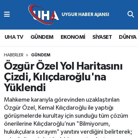
Abone Ol
Nöbetçi Eczaneler
UHA TV
GÜNDEM
EKONOMİ
SİYASET
DÜNYA
Gündem
Hava Durumu
Ekonomi
Namaz Vakitleri
HABERLER
GÜNDEM
Özgür Özel Yol Haritasını
Magazin
Trafik Durumu
Çizdi, Kılıçdaroğlu'na
Yüklendi
Siyaset
Süper Lig Puan Durumu ve Fikstür
Mahkeme kararıyla görevinden uzaklaştırılan
Spor
Tüm Manşetler
Özgür Özel, Kemal Kılıçdaroğlu ile yaptığı
görüşmelerde kurultay için sunduğu tüm çözüm
Yaşam
Son Dakika Haberleri
önerilerine Kılıçdaroğlu’nun "Bilmiyorum,
hukukçulara sorayım" yanıtını verdiğini belirterek;
Haber Arşivi