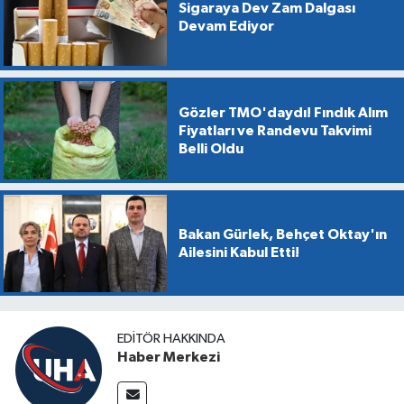
Sigaraya Dev Zam Dalgası
Devam Ediyor
Gözler TMO'daydı! Fındık Alım
Fiyatları ve Randevu Takvimi
Belli Oldu
Bakan Gürlek, Behçet Oktay'ın
Ailesini Kabul Etti!
EDITÖR HAKKINDA
Haber Merkezi