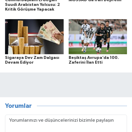
Suudi Arabistan Yolcusu: 2
Kritik Görüşme Yapacak
Sigaraya Dev Zam Dalgası
Beşiktaş Avrupa’da 100.
Devam Ediyor
Zaferini İlan Etti
Yorumlar