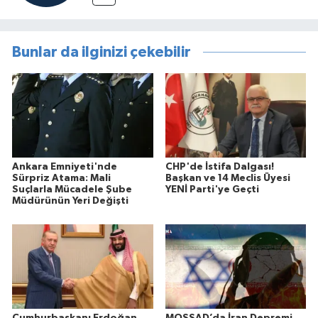
Bunlar da ilginizi çekebilir
Ankara Emniyeti'nde
CHP'de İstifa Dalgası!
Sürpriz Atama: Mali
Başkan ve 14 Meclis Üyesi
Suçlarla Mücadele Şube
YENİ Parti'ye Geçti
Müdürünün Yeri Değişti
Cumhurbaşkanı Erdoğan
MOSSAD’da İran Depremi