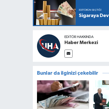
EDITÖRÜN SEÇTIĞI
Sigaraya Dev
EDITÖR HAKKINDA
Haber Merkezi
Bunlar da ilginizi çekebilir