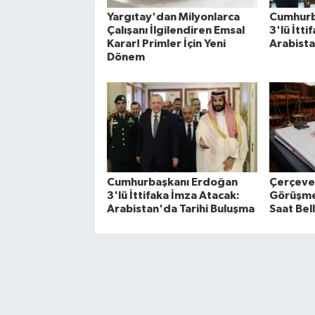
Yargıtay'dan Milyonlarca
Cumhurb
Çalışanı İlgilendiren Emsal
3'lü İtti
Karar! Primler İçin Yeni
Arabista
Dönem
Cumhurbaşkanı Erdoğan
Çerçeve
3'lü İttifaka İmza Atacak:
Görüşmel
Arabistan'da Tarihi Buluşma
Saat Bell