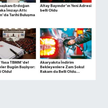
aşkanı Erdoğan
Altay Bayındır'ın Yeni Adresi
faka İmzayı Attı:
belli Oldu
n'da Tarihi Buluşma
 Yasa TBMM'de!
Akaryakıta İndirim
er Bugün Başlıyor:
Bekleyenlere Zam Şoku!
i Oldu!
Rakam da Belli Oldu…