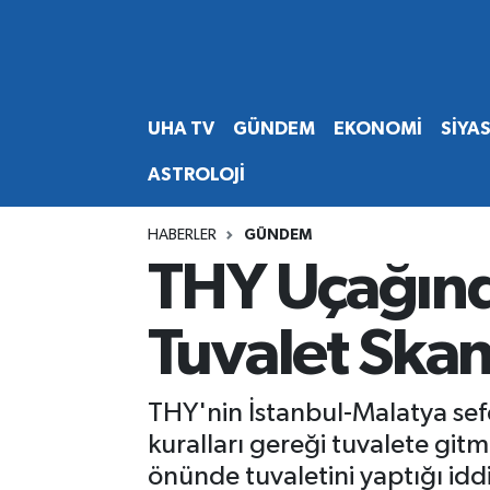
Abone Ol
Nöbetçi Eczaneler
UHA TV
GÜNDEM
EKONOMİ
SİYA
Gündem
Hava Durumu
ASTROLOJİ
Ekonomi
Namaz Vakitleri
HABERLER
GÜNDEM
Magazin
Trafik Durumu
THY Uçağınd
Siyaset
Süper Lig Puan Durumu ve Fikstür
Tuvalet Skan
Spor
Tüm Manşetler
THY'nin İstanbul-Malatya sefe
Yaşam
Son Dakika Haberleri
kuralları gereği tuvalete git
önünde tuvaletini yaptığı iddi
Haber Arşivi