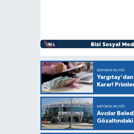
EDITÖRÜN SEÇTIĞI
Yargıtay'dan 
Karar! Primle
EDITÖRÜN SEÇTIĞI
Avcılar Bele
Gözaltındaki 