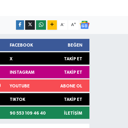
-
+
A
A
FACEBOOK
BEĞEN
X
TAKIP ET
INSTAGRAM
TAKIP ET
YOUTUBE
ABONE OL
TIKTOK
TAKIP ET
90 553 109 46 40
İLETIŞIM