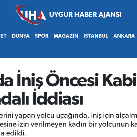
SET
DÜNYA
SPOR
MAGAZİN
İSTANBUL
ANKARA
a İniş Öncesi Kab
dalı İddiası
rini yapan yolcu uçağında, iniş için alçalm
mesine izin verilmeyen kadın bir yolcunun k
a edildi.