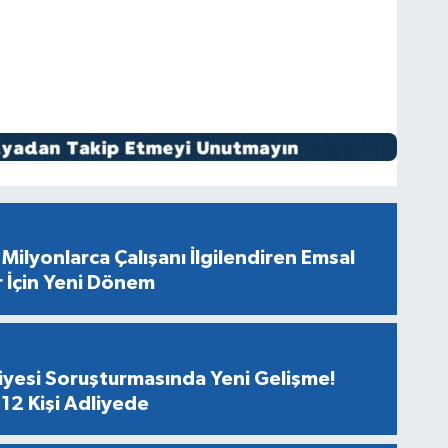
Milyonlarca Çalışanı İlgilendiren Emsal
r İçin Yeni Dönem
diyesi Soruşturmasında Yeni Gelişme!
12 Kişi Adliyede