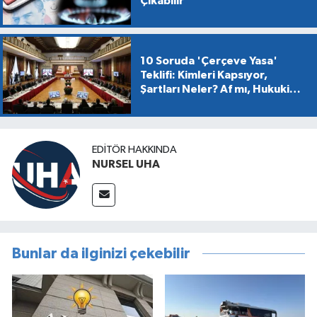
Çıkabilir
10 Soruda 'Çerçeve Yasa'
Teklifi: Kimleri Kapsıyor,
Şartları Neler? Af mı, Hukuki
Dönüşüm mü?
EDITÖR HAKKINDA
NURSEL UHA
Bunlar da ilginizi çekebilir