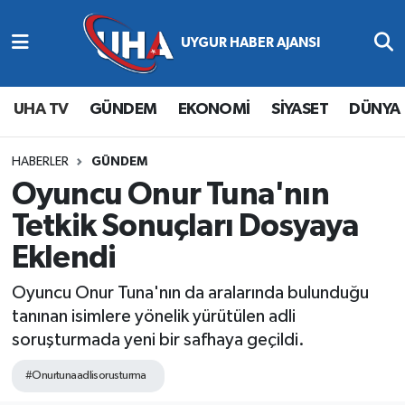
Abone Ol
Nöbetçi Eczaneler
UHA TV
GÜNDEM
EKONOMİ
SİYASET
DÜNYA
Gündem
Hava Durumu
Ekonomi
Namaz Vakitleri
HABERLER
GÜNDEM
Oyuncu Onur Tuna'nın
Magazin
Trafik Durumu
Tetkik Sonuçları Dosyaya
Eklendi
Siyaset
Süper Lig Puan Durumu ve Fikstür
Oyuncu Onur Tuna'nın da aralarında bulunduğu
Spor
Tüm Manşetler
tanınan isimlere yönelik yürütülen adli
soruşturmada yeni bir safhaya geçildi.
Yaşam
Son Dakika Haberleri
#Onurtunaadlisorusturma
Haber Arşivi