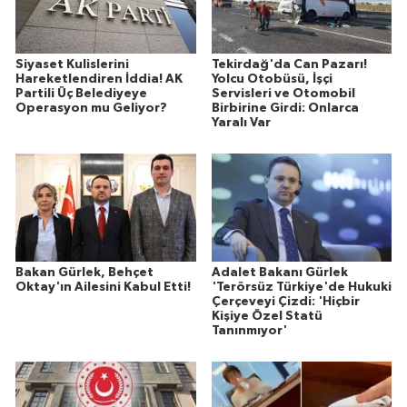
Siyaset Kulislerini
Tekirdağ'da Can Pazarı!
Hareketlendiren İddia! AK
Yolcu Otobüsü, İşçi
Partili Üç Belediyeye
Servisleri ve Otomobil
Operasyon mu Geliyor?
Birbirine Girdi: Onlarca
Yaralı Var
Bakan Gürlek, Behçet
Adalet Bakanı Gürlek
Oktay'ın Ailesini Kabul Etti!
'Terörsüz Türkiye'de Hukuki
Çerçeveyi Çizdi: 'Hiçbir
Kişiye Özel Statü
Tanınmıyor'