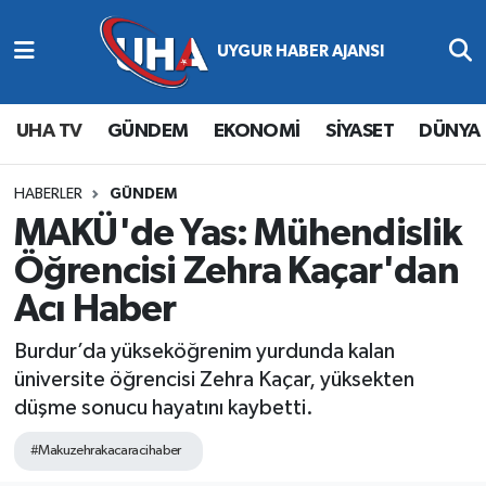
Abone Ol
Nöbetçi Eczaneler
UHA TV
GÜNDEM
EKONOMİ
SİYASET
DÜNYA
Gündem
Hava Durumu
Ekonomi
Namaz Vakitleri
HABERLER
GÜNDEM
MAKÜ'de Yas: Mühendislik
Magazin
Trafik Durumu
Öğrencisi Zehra Kaçar'dan
Acı Haber
Siyaset
Süper Lig Puan Durumu ve Fikstür
Burdur’da yükseköğrenim yurdunda kalan
Spor
Tüm Manşetler
üniversite öğrencisi Zehra Kaçar, yüksekten
düşme sonucu hayatını kaybetti.
Yaşam
Son Dakika Haberleri
#Makuzehrakacaracihaber
Haber Arşivi