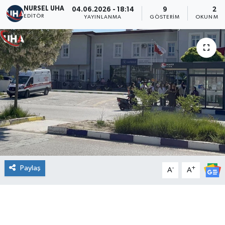
NURSEL UHA
04.06.2026 - 18:14
9
2 D
EDITÖR
YAYINLANMA
GÖSTERIM
OKUNMA 
Paylaş
-
+
A
A