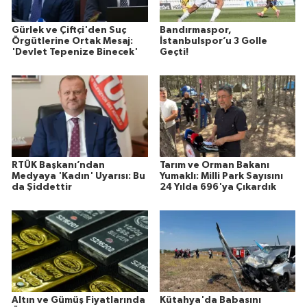
Gürlek ve Çiftçi'den Suç
Bandırmaspor,
Örgütlerine Ortak Mesaj:
İstanbulspor’u 3 Golle
'Devlet Tepenize Binecek'
Geçti!
RTÜK Başkanı’ndan
Tarım ve Orman Bakanı
Medyaya 'Kadın' Uyarısı: Bu
Yumaklı: Milli Park Sayısını
da Şiddettir
24 Yılda 696'ya Çıkardık
Altın ve Gümüş Fiyatlarında
Kütahya'da Babasını