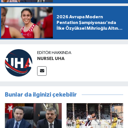
2026 Avrupa Modern
Pentatlon Şampiyonası'nda
İlke Özyüksel Mihrioğlu Altın
Madalya Kazandı
EDITÖR HAKKINDA
NURSEL UHA
Bunlar da ilginizi çekebilir