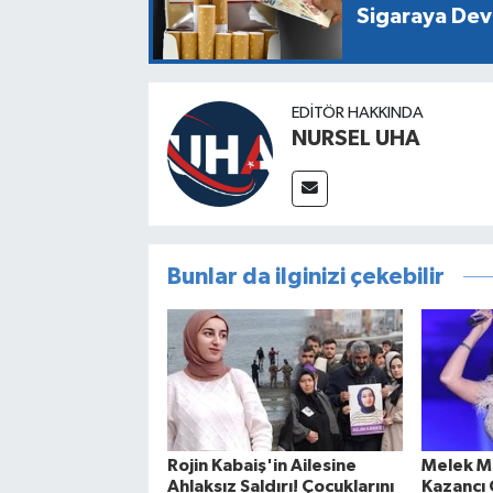
Sigaraya Dev
EDITÖR HAKKINDA
NURSEL UHA
Bunlar da ilginizi çekebilir
Rojin Kabaiş'in Ailesine
Melek M
Ahlaksız Saldırı! Çocuklarını
Kazancı 