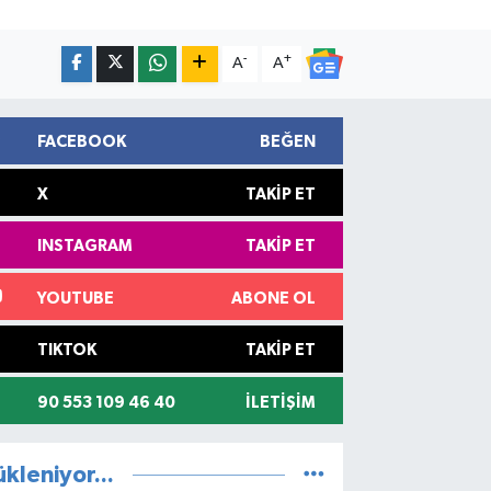
-
+
A
A
FACEBOOK
BEĞEN
X
TAKIP ET
INSTAGRAM
TAKIP ET
YOUTUBE
ABONE OL
TIKTOK
TAKIP ET
90 553 109 46 40
İLETIŞIM
ükleniyor...