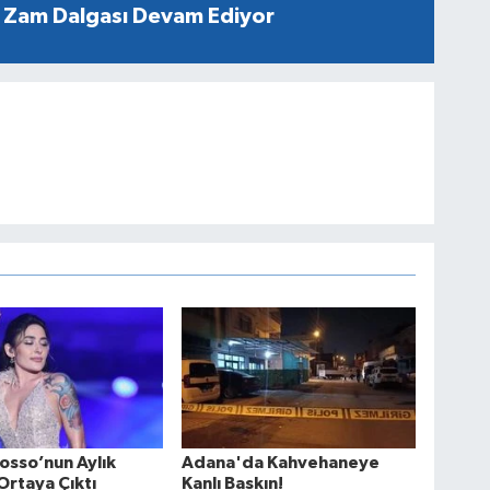
 Zam Dalgası Devam Ediyor
osso’nun Aylık
Adana'da Kahvehaneye
Ortaya Çıktı
Kanlı Baskın!