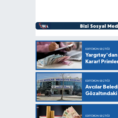
EDITÖRÜN SEÇTIĞI
Yargıtay'dan 
Karar! Primle
EDITÖRÜN SEÇTIĞI
Avcılar Bele
Gözaltındaki 
EDITÖRÜN SEÇTIĞI