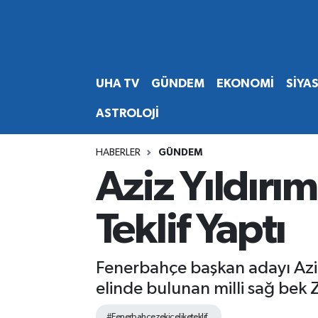
Abone Ol
Nöbetçi Eczaneler
UHA TV
GÜNDEM
EKONOMİ
SİYA
Gündem
Hava Durumu
ASTROLOJİ
Ekonomi
Namaz Vakitleri
HABERLER
GÜNDEM
Magazin
Trafik Durumu
Aziz Yıldırım
Siyaset
Süper Lig Puan Durumu ve Fikstür
Teklif Yaptı
Spor
Tüm Manşetler
Fenerbahçe başkan adayı Aziz
Yaşam
Son Dakika Haberleri
elinde bulunan milli sağ bek Z
Haber Arşivi
#Fenerbahcezekiceliketeklif