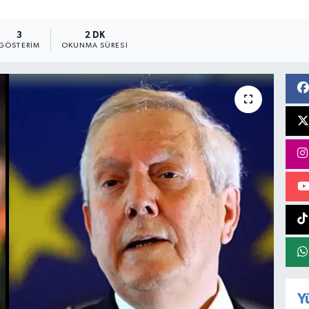
3
2 DK
GÖSTERIM
OKUNMA SÜRESI
Y