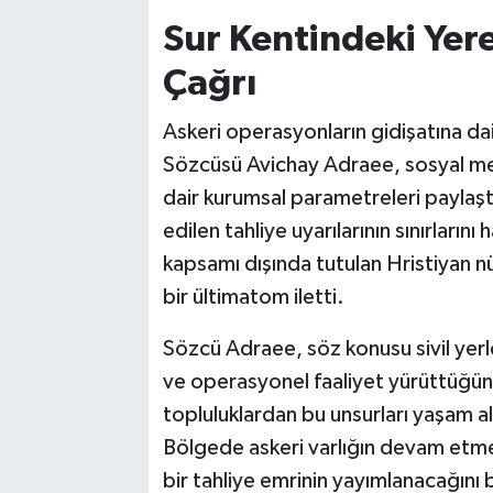
Sur Kentindeki Yer
Çağrı
Askeri operasyonların gidişatına da
Sözcüsü Avichay Adraee, sosyal m
dair kurumsal parametreleri paylaştı
edilen tahliye uyarılarının sınırları
kapsamı dışında tutulan Hristiyan n
bir ültimatom iletti.
Sözcü Adraee, söz konusu sivil yerleş
ve operasyonel faaliyet yürüttüğünü
topluluklardan bu unsurları yaşam al
Bölgede askeri varlığın devam etmesi
bir tahliye emrinin yayımlanacağını