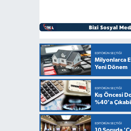
EDITÖRÜN SEÇTIĞI
Milyonlarca E
Yeni Dönem
EDITÖRÜN SEÇTIĞI
Kış Öncesi Do
%40'a Çıkabil
EDITÖRÜN SEÇTIĞI
10 Soruda 'Çe