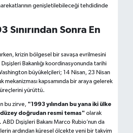
arekatlarının genişletilebileceği tehdidinde
3 Sınırından Sonra En
rken, krizin bölgesel bir savaşa evrilmesini
ışişleri Bakanlığı koordinasyonunda tarihi
n Washington büyükelçileri; 14 Nisan, 23 Nisan
luk mekanizması kapsamında bir araya gelerek
üreçlerini yürüttü.
en bu zirve,
"1993 yılından bu yana iki ülke
st düzey doğrudan resmi temas"
olarak
ti. ABD Dışişleri Bakanı Marco Rubio’nun da
lerin ardından küresel ölçekte yeni bir takvim