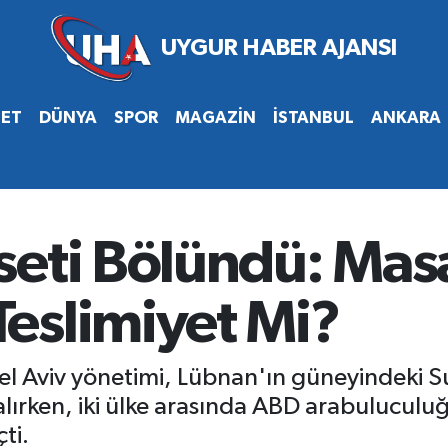
SET
DÜNYA
SPOR
MAGAZİN
İSTANBUL
ANKARA
seti Bölündü: Mas
eslimiyet Mi?
l Aviv yönetimi, Lübnan'ın güneyindeki Sur 
alırken, iki ülke arasında ABD arabulucul
ti.