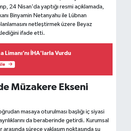
ump, 24 Nisan'da yaptığı resmi açıklamada,
akanı Binyamin Netanyahu ile Lübnan
lanlamasını netleştirmek üzere Beyaz
lediğini ifade etti.
 Limanı’nı İHA'larla Vurdu
üle
nde Müzakere Ekseni
rudan masaya oturulması başlığı iç siyasi
ılıklarını da beraberinde getirdi. Kurumsal
rlar arasında sürece yaklaşım noktasında şu