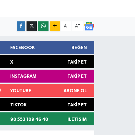
-
+
A
A
FACEBOOK
BEĞEN
X
TAKIP ET
INSTAGRAM
TAKIP ET
YOUTUBE
ABONE OL
TIKTOK
TAKIP ET
90 553 109 46 40
İLETIŞIM