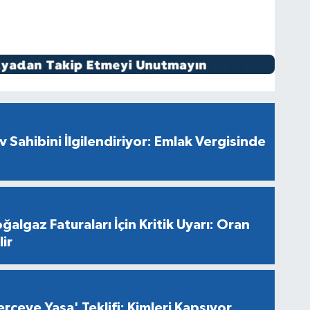
v Sahibini İlgilendiriyor: Emlak Vergisinde
ğalgaz Faturaları İçin Kritik Uyarı: Oran
ir
rçeve Yasa' Teklifi: Kimleri Kapsıyor,