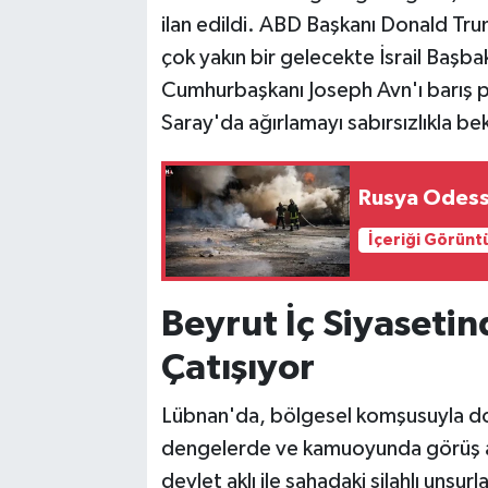
ilan edildi. ABD Başkanı Donald Tr
çok yakın bir gelecekte İsrail Başb
Cumhurbaşkanı Joseph Avn'ı barış p
Saray'da ağırlamayı sabırsızlıkla bek
Rusya Odessa
İçeriği Görünt
Beyrut İç Siyaseti
Çatışıyor
Lübnan'da, bölgesel komşusuyla doğ
dengelerde ve kamuoyunda görüş ayr
devlet aklı ile sahadaki silahlı unsu