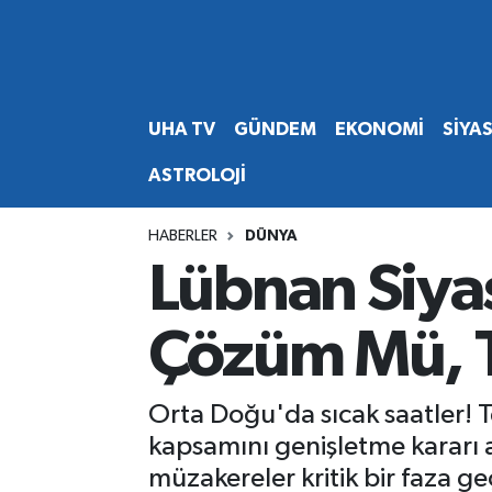
Abone Ol
Nöbetçi Eczaneler
UHA TV
GÜNDEM
EKONOMİ
SİYA
Gündem
Hava Durumu
ASTROLOJİ
Ekonomi
Namaz Vakitleri
HABERLER
DÜNYA
Magazin
Trafik Durumu
Lübnan Siya
Siyaset
Süper Lig Puan Durumu ve Fikstür
Çözüm Mü, T
Spor
Tüm Manşetler
Orta Doğu'da sıcak saatler! Te
Yaşam
Son Dakika Haberleri
kapsamını genişletme kararı 
müzakereler kritik bir faza geç
Haber Arşivi