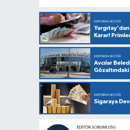
EDITÖRÜN SEÇTIĞI
Yargıtay'dan 
Karar! Primle
EDITÖRÜN SEÇTIĞI
Avcılar Bele
Gözaltındaki 
EDITÖRÜN SEÇTIĞI
Sigaraya Dev
EDİTÖR SORUMLUSU