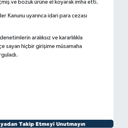
eçmiş ve bozuk ürüne el koyarak imha etti.
er Kanunu uyarınca idari para cezası
enetimlerin aralıksız ve kararlılıkla
hiçe sayan hiçbir girişime müsamaha
rguladı.