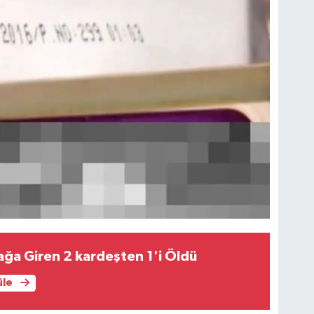
ğa Giren 2 kardeşten 1'i Öldü
üle