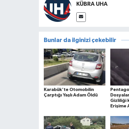
KÜBRA UHA
Bunlar da ilginizi çekebilir
Karabük'te Otomobilin
Pentago
Çarptığı Yaşlı Adam Öldü
Dosyalar
Gizliliği
Erişime A