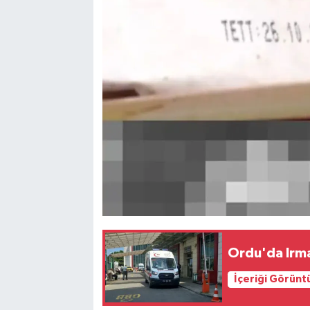
Ordu'da Irma
İçeriği Görünt