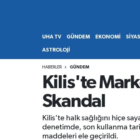
Abone Ol
Nöbetçi Eczaneler
UHA TV
GÜNDEM
EKONOMİ
SİYA
Gündem
Hava Durumu
ASTROLOJİ
Ekonomi
Namaz Vakitleri
HABERLER
GÜNDEM
Magazin
Trafik Durumu
Kilis'te Mar
Siyaset
Süper Lig Puan Durumu ve Fikstür
Skandal
Spor
Tüm Manşetler
Kilis'te halk sağlığını hiçe s
Yaşam
Son Dakika Haberleri
denetimde, son kullanma tari
maddeleri ele geçirildi.
Haber Arşivi