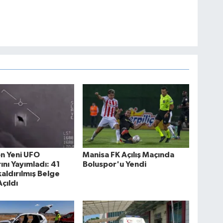
n Yeni UFO
Manisa FK Açılış Maçında
ını Yayımladı: 41
Boluspor'u Yendi
 kaldırılmış Belge
çıldı