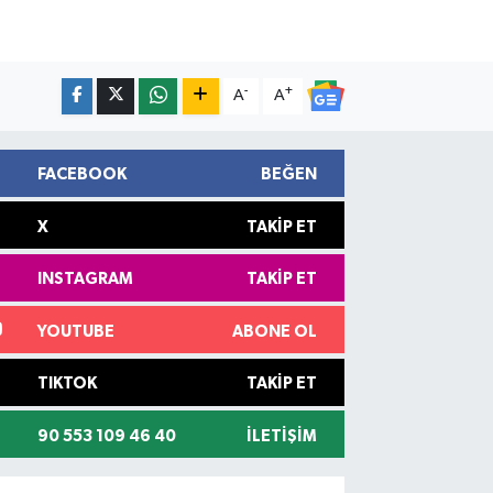
-
+
A
A
FACEBOOK
BEĞEN
X
TAKIP ET
INSTAGRAM
TAKIP ET
YOUTUBE
ABONE OL
TIKTOK
TAKIP ET
90 553 109 46 40
İLETIŞIM