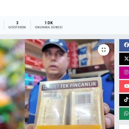
3
1 DK
GÖSTERIM
OKUNMA SÜRESI