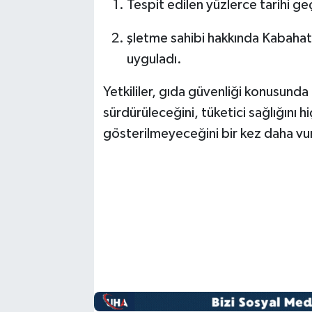
Tespit edilen yüzlerce tarihi g
şletme sahibi hakkında Kabahatl
uyguladı.
Yetkililer, gıda güvenliği konusunda d
sürdürüleceğini, tüketici sağlığını 
gösterilmeyeceğini bir kez daha vu