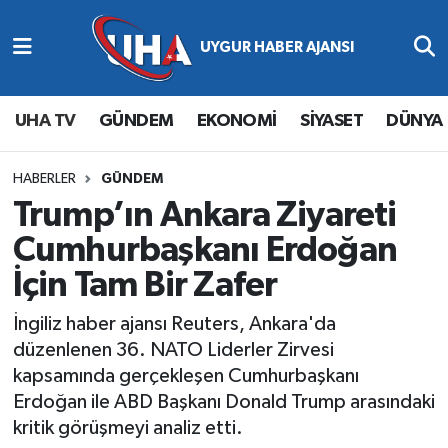
Abone Ol
Nöbetçi Eczaneler
UHA TV
GÜNDEM
EKONOMİ
SİYASET
DÜNYA
Gündem
Hava Durumu
Ekonomi
Namaz Vakitleri
HABERLER
GÜNDEM
Trump’ın Ankara Ziyareti
Magazin
Trafik Durumu
Cumhurbaşkanı Erdoğan
İçin Tam Bir Zafer
Siyaset
Süper Lig Puan Durumu ve Fikstür
İngiliz haber ajansı Reuters, Ankara'da
Spor
Tüm Manşetler
düzenlenen 36. NATO Liderler Zirvesi
kapsamında gerçekleşen Cumhurbaşkanı
Yaşam
Son Dakika Haberleri
Erdoğan ile ABD Başkanı Donald Trump arasındaki
kritik görüşmeyi analiz etti.
Haber Arşivi