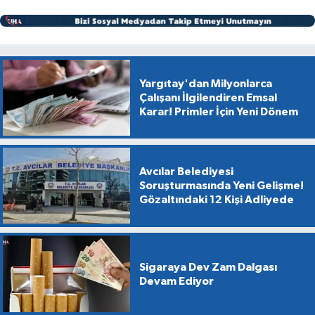
Yargıtay'dan Milyonlarca
Çalışanı İlgilendiren Emsal
Karar! Primler İçin Yeni Dönem
Avcılar Belediyesi
Soruşturmasında Yeni Gelişme!
Gözaltındaki 12 Kişi Adliyede
Sigaraya Dev Zam Dalgası
Devam Ediyor