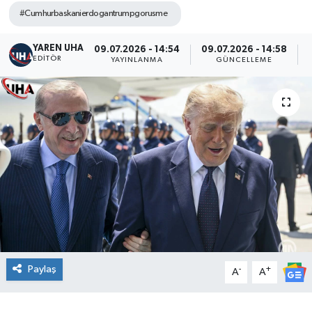
#Cumhurbaskanierdogantrumpgorusme
YAREN UHA
09.07.2026 - 14:54
09.07.2026 - 14:58
EDITÖR
YAYINLANMA
GÜNCELLEME
Paylaş
-
+
A
A