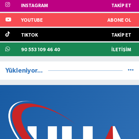
INSTAGRAM
TAKIP ET
YOUTUBE
ABONE OL
TIKTOK
TAKIP ET
90 553 109 46 40
İLETIŞIM
Yükleniyor...