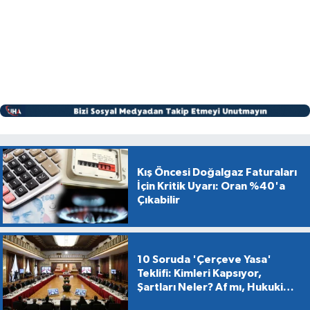
Kış Öncesi Doğalgaz Faturaları
İçin Kritik Uyarı: Oran %40'a
Çıkabilir
10 Soruda 'Çerçeve Yasa'
Teklifi: Kimleri Kapsıyor,
Şartları Neler? Af mı, Hukuki
Dönüşüm mü?