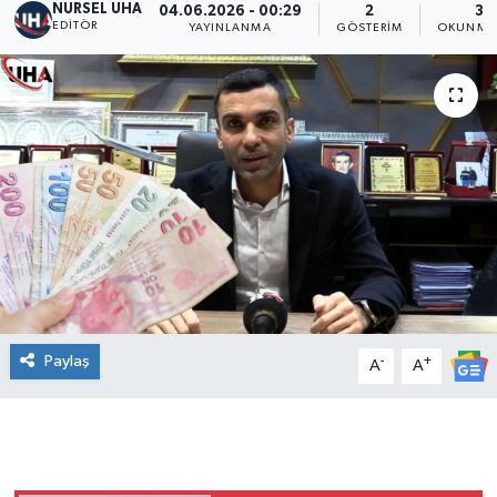
NURSEL UHA
04.06.2026 - 00:29
2
3 
EDITÖR
YAYINLANMA
GÖSTERIM
OKUNMA 
Paylaş
-
+
A
A