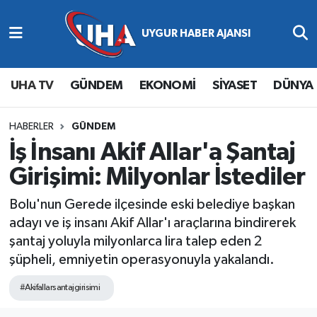
Abone Ol
Nöbetçi Eczaneler
UHA TV
GÜNDEM
EKONOMİ
SİYASET
DÜNYA
Gündem
Hava Durumu
Ekonomi
Namaz Vakitleri
HABERLER
GÜNDEM
İş İnsanı Akif Allar'a Şantaj
Magazin
Trafik Durumu
Girişimi: Milyonlar İstediler
Siyaset
Süper Lig Puan Durumu ve Fikstür
Bolu'nun Gerede ilçesinde eski belediye başkan
adayı ve iş insanı Akif Allar'ı araçlarına bindirerek
Spor
Tüm Manşetler
şantaj yoluyla milyonlarca lira talep eden 2
şüpheli, emniyetin operasyonuyla yakalandı.
Yaşam
Son Dakika Haberleri
#Akifallarsantajgirisimi
Haber Arşivi