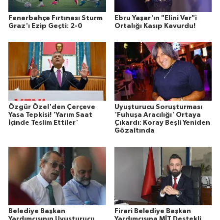
Fenerbahçe Fırtınası Sturm
Ebru Yaşar'ın "Elini Ver"i
Graz'ı Ezip Geçti: 2-0
Ortalığı Kasıp Kavurdu!
Özgür Özel'den Çerçeve
Uyuşturucu Soruşturması
Yasa Tepkisi! 'Yarım Saat
'Fuhuşa Aracılığı' Ortaya
İçinde Teslim Ettiler'
Çıkardı: Koray Beşli Yeniden
Gözaltında
Belediye Başkan
Firari Belediye Başkan
Yardımcısının Uyuşturucu
Yardımcısına MİT Destekli