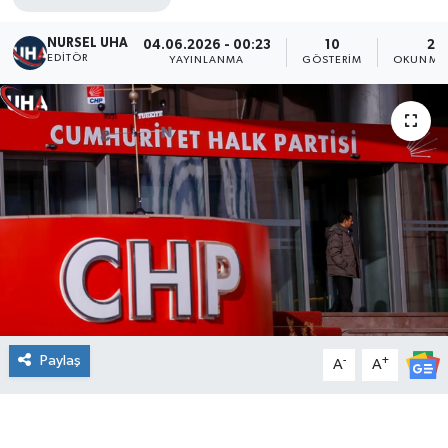
NURSEL UHA
04.06.2026 - 00:23
10
2 
EDITÖR
YAYINLANMA
GÖSTERIM
OKUNMA 
Paylaş
-
+
A
A