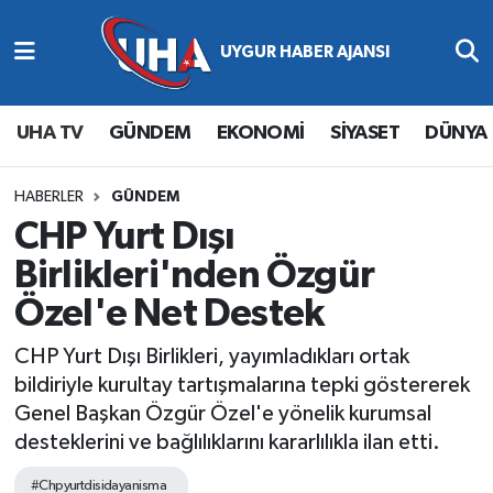
Abone Ol
Nöbetçi Eczaneler
UHA TV
GÜNDEM
EKONOMİ
SİYASET
DÜNYA
Gündem
Hava Durumu
Ekonomi
Namaz Vakitleri
HABERLER
GÜNDEM
CHP Yurt Dışı
Magazin
Trafik Durumu
Birlikleri'nden Özgür
Özel'e Net Destek
Siyaset
Süper Lig Puan Durumu ve Fikstür
CHP Yurt Dışı Birlikleri, yayımladıkları ortak
Spor
Tüm Manşetler
bildiriyle kurultay tartışmalarına tepki göstererek
Genel Başkan Özgür Özel'e yönelik kurumsal
Yaşam
Son Dakika Haberleri
desteklerini ve bağlılıklarını kararlılıkla ilan etti.
Haber Arşivi
#Chpyurtdisidayanisma