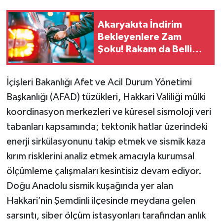
Akaryakıta İndirim
Bekleyenlere Zam
Şoku! Rakam da Belli
Oldu…
İçişleri Bakanlığı Afet ve Acil Durum Yönetimi
Başkanlığı (AFAD) tüzükleri, Hakkari Valiliği mülki
koordinasyon merkezleri ve küresel sismoloji veri
tabanları kapsamında; tektonik hatlar üzerindeki
enerji sirkülasyonunu takip etmek ve sismik kaza
kırım risklerini analiz etmek amacıyla kurumsal
ölçümleme çalışmaları kesintisiz devam ediyor.
Doğu Anadolu sismik kuşağında yer alan
Hakkari’nin Şemdinli ilçesinde meydana gelen
sarsıntı, siber ölçüm istasyonları tarafından anlık