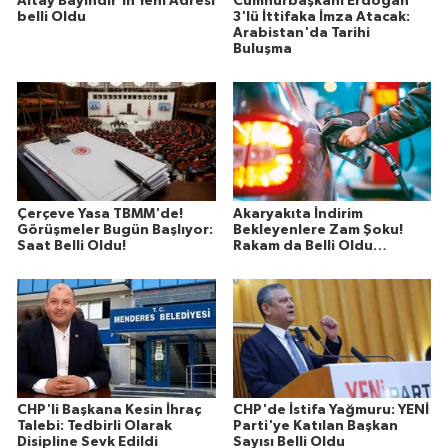
Altay Bayındır'ın Yeni Adresi
Cumhurbaşkanı Erdoğan
belli Oldu
3'lü İttifaka İmza Atacak:
Arabistan'da Tarihi
Buluşma
Çerçeve Yasa TBMM'de!
Akaryakıta İndirim
Görüşmeler Bugün Başlıyor:
Bekleyenlere Zam Şoku!
Saat Belli Oldu!
Rakam da Belli Oldu…
CHP'li Başkana Kesin İhraç
CHP'de İstifa Yağmuru: YENİ
Talebi: Tedbirli Olarak
Parti'ye Katılan Başkan
Disipline Sevk Edildi
Sayısı Belli Oldu