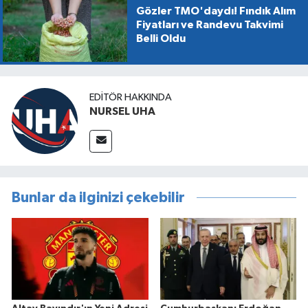
Gözler TMO'daydı! Fındık Alım
Fiyatları ve Randevu Takvimi
Belli Oldu
EDITÖR HAKKINDA
NURSEL UHA
Bunlar da ilginizi çekebilir