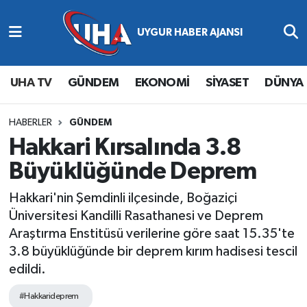
Abone Ol
Nöbetçi Eczaneler
UHA TV
GÜNDEM
EKONOMİ
SİYASET
DÜNYA
Gündem
Hava Durumu
Ekonomi
Namaz Vakitleri
HABERLER
GÜNDEM
Hakkari Kırsalında 3.8
Magazin
Trafik Durumu
Büyüklüğünde Deprem
Siyaset
Süper Lig Puan Durumu ve Fikstür
Hakkari'nin Şemdinli ilçesinde, Boğaziçi
Üniversitesi Kandilli Rasathanesi ve Deprem
Spor
Tüm Manşetler
Araştırma Enstitüsü verilerine göre saat 15.35'te
3.8 büyüklüğünde bir deprem kırım hadisesi tescil
Yaşam
Son Dakika Haberleri
edildi.
Haber Arşivi
#Hakkarideprem