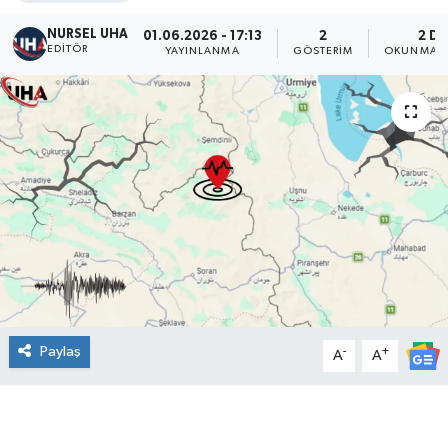
NURSEL UHA
01.06.2026 - 17:13
2
2 DK
EDITÖR
YAYINLANMA
GÖSTERIM
OKUNMA S
Paylaş
-
+
A
A