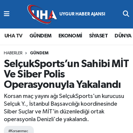
Abone Ol
Nöbetçi Eczaneler
UHA TV
GÜNDEM
EKONOMİ
SİYASET
DÜNYA
Gündem
Hava Durumu
Ekonomi
Namaz Vakitleri
HABERLER
GÜNDEM
SelçukSports’un Sahibi MİT
Magazin
Trafik Durumu
Ve Siber Polis
Operasyonuyla Yakalandı
Siyaset
Süper Lig Puan Durumu ve Fikstür
Korsan maç yayını ağı SelçukSports'un kurucusu
Spor
Tüm Manşetler
Selçuk Y., İstanbul Başsavcılığı koordinesinde
Siber Suçlar ve MİT'in düzenlediği ortak
Yaşam
Son Dakika Haberleri
operasyonla Denizli'de yakalandı.
Haber Arşivi
#Korsanmac