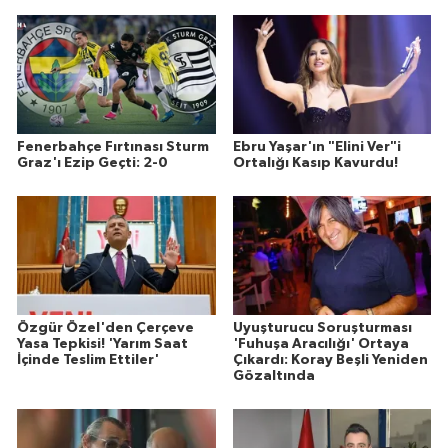
Fenerbahçe Fırtınası Sturm
Ebru Yaşar'ın "Elini Ver"i
Graz'ı Ezip Geçti: 2-0
Ortalığı Kasıp Kavurdu!
Özgür Özel'den Çerçeve
Uyuşturucu Soruşturması
Yasa Tepkisi! 'Yarım Saat
'Fuhuşa Aracılığı' Ortaya
İçinde Teslim Ettiler'
Çıkardı: Koray Beşli Yeniden
Gözaltında