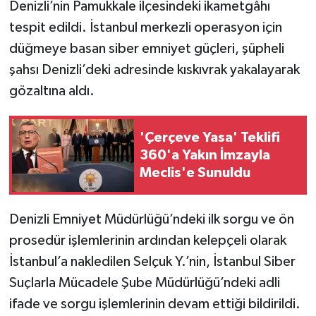
Denizli’nin Pamukkale ilçesindeki ikametgâhı
tespit edildi. İstanbul merkezli operasyon için
düğmeye basan siber emniyet güçleri, şüpheli
şahsı Denizli’deki adresinde kıskıvrak yakalayarak
gözaltına aldı.
'Çerçeve Yasa' Teklifi
360'a Yakın İmzayla
Meclis'e Sunuldu
Denizli Emniyet Müdürlüğü’ndeki ilk sorgu ve ön
prosedür işlemlerinin ardından kelepçeli olarak
İstanbul’a nakledilen Selçuk Y.’nin, İstanbul Siber
Suçlarla Mücadele Şube Müdürlüğü’ndeki adli
ifade ve sorgu işlemlerinin devam ettiği bildirildi.