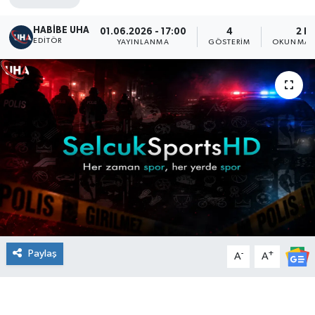
HABİBE UHA
01.06.2026 - 17:00
4
2 D
EDITÖR
YAYINLANMA
GÖSTERIM
OKUNMA S
Paylaş
-
+
A
A