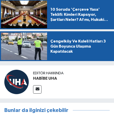
10 Soruda 'Çerçeve Yasa'
Teklifi: Kimleri Kapsıyor,
Şartları Neler? Af mı, Hukuki
Dönüşüm mü?
Çengelköy Ve Kuleli Hatları 3
Gün Boyunca Ulaşıma
Kapatılacak
EDITÖR HAKKINDA
HABİBE UHA
Bunlar da ilginizi çekebilir