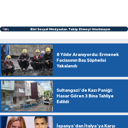
8 Yıldır Aranıyordu: Ermenek
Faciasının Baş Şüphelisi
Yakalandı
Sultangazi'de Kazı Paniği:
Hasar Gören 3 Bina Tahliye
Edildi
İspanya'dan İtalya'ya Karşı