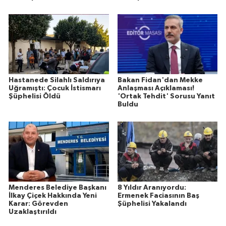
Hastanede Silahlı Saldırıya
Bakan Fidan'dan Mekke
Uğramıştı: Çocuk İstismarı
Anlaşması Açıklaması!
Şüphelisi Öldü
'Ortak Tehdit' Sorusu Yanıt
Buldu
Menderes Belediye Başkanı
8 Yıldır Aranıyordu:
İlkay Çiçek Hakkında Yeni
Ermenek Faciasının Baş
Karar: Görevden
Şüphelisi Yakalandı
Uzaklaştırıldı