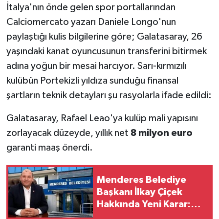
İtalya'nın önde gelen spor portallarından
Calciomercato yazarı Daniele Longo'nun
paylaştığı kulis bilgilerine göre; Galatasaray, 26
yaşındaki kanat oyuncusunun transferini bitirmek
adına yoğun bir mesai harcıyor. Sarı-kırmızılı
kulübün Portekizli yıldıza sunduğu finansal
şartların teknik detayları şu rasyolarla ifade edildi:
Galatasaray, Rafael Leao'ya kulüp mali yapısını
zorlayacak düzeyde, yıllık net
8 milyon euro
garanti maaş önerdi.
Menderes Belediye
Başkanı İlkay Çiçek
Hakkında Yeni Karar:
Görevden Uzaklaştırıldı