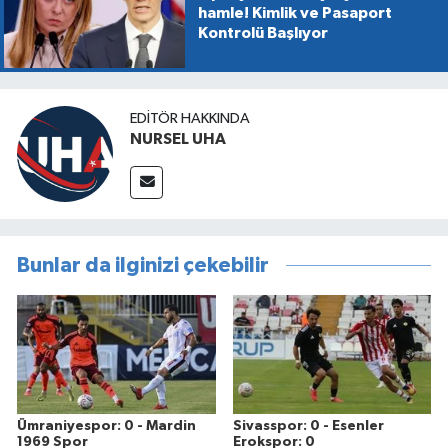
hamle! Kimlik ve Pasaport
Kontrolü Başlıyor
EDITÖR HAKKINDA
NURSEL UHA
Bunlar da ilginizi çekebilir
Ümraniyespor: 0 - Mardin
Sivasspor: 0 - Esenler
1969 Spor
Erokspor: 0