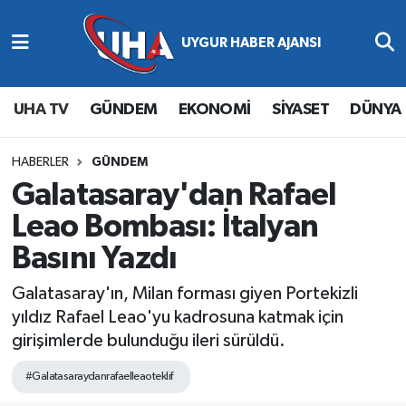
Abone Ol
Nöbetçi Eczaneler
UHA TV
GÜNDEM
EKONOMİ
SİYASET
DÜNYA
Gündem
Hava Durumu
Ekonomi
Namaz Vakitleri
HABERLER
GÜNDEM
Galatasaray'dan Rafael
Magazin
Trafik Durumu
Leao Bombası: İtalyan
Basını Yazdı
Siyaset
Süper Lig Puan Durumu ve Fikstür
Galatasaray'ın, Milan forması giyen Portekizli
Spor
Tüm Manşetler
yıldız Rafael Leao'yu kadrosuna katmak için
girişimlerde bulunduğu ileri sürüldü.
Yaşam
Son Dakika Haberleri
#Galatasaraydanrafaelleaoteklif
Haber Arşivi