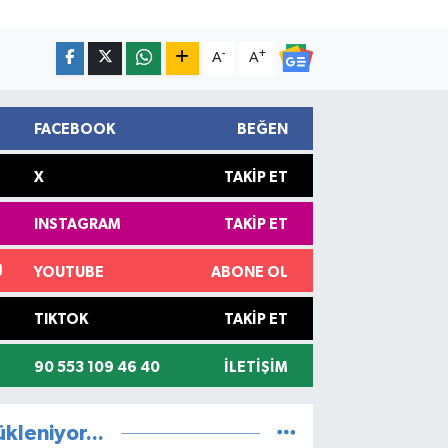
-
+
A
A
FACEBOOK
BEĞEN
X
TAKIP ET
INSTAGRAM
TAKIP ET
YOUTUBE
ABONE OL
TIKTOK
TAKIP ET
90 553 109 46 40
İLETIŞIM
ükleniyor...