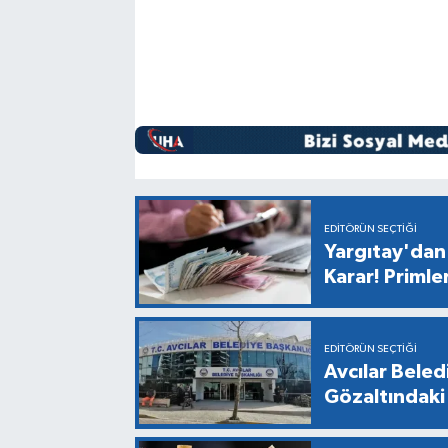
EDITÖRÜN SEÇTIĞI
Yargıtay'dan 
Karar! Primle
EDITÖRÜN SEÇTIĞI
Avcılar Bele
Gözaltındaki 