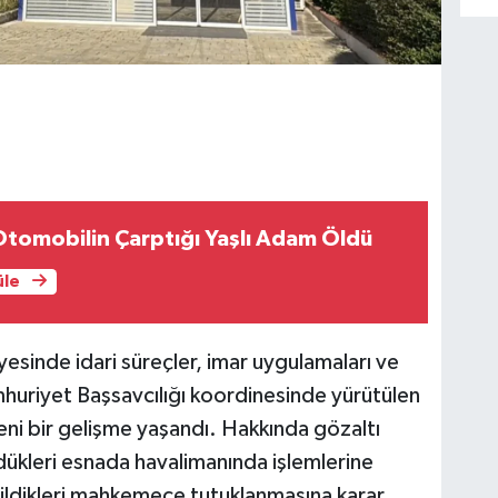
tomobilin Çarptığı Yaşlı Adam Öldü
üle
esinde idari süreçler, imar uygulamaları ve
mhuriyet Başsavcılığı koordinesinde yürütülen
ni bir gelişme yaşandı. Hakkında gözaltı
dükleri esnada havalimanında işlemlerine
dildikleri mahkemece tutuklanmasına karar