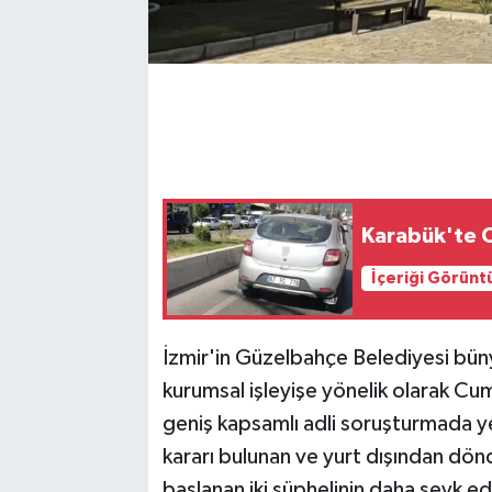
Karabük'te O
İçeriği Görünt
İzmir'in Güzelbahçe Belediyesi büny
kurumsal işleyişe yönelik olarak Cu
geniş kapsamlı adli soruşturmada ye
kararı bulunan ve yurt dışından dön
başlanan iki şüphelinin daha sevk e