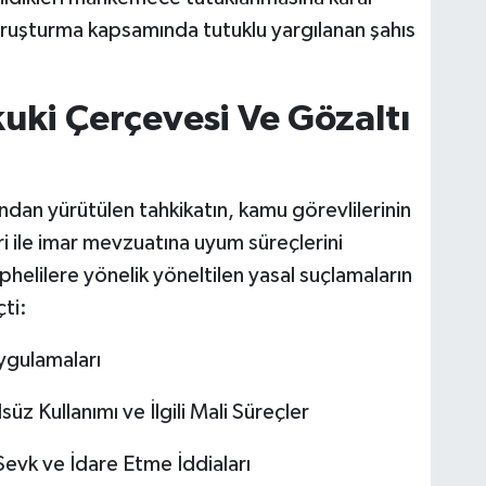
i soruşturma kapsamında tutuklu yargılanan şahıs
ki Çerçevesi Ve Gözaltı
ndan yürütülen tahkikatın, kamu görevlilerinin
ri ile imar mevzuatına uyum süreçlerini
phelilere yönelik yöneltilen yasal suçlamaların
çti:
ygulamaları
z Kullanımı ve İlgili Mali Süreçler
evk ve İdare Etme İddiaları