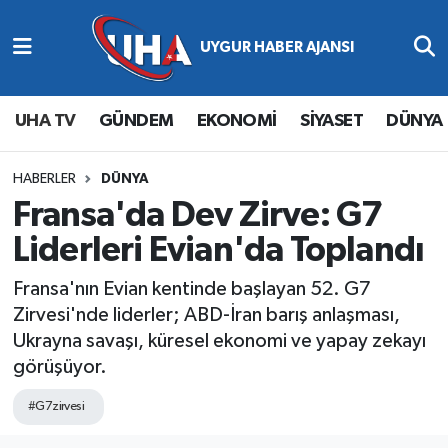
Abone Ol
Nöbetçi Eczaneler
UHA TV
GÜNDEM
EKONOMİ
SİYASET
DÜNYA
Gündem
Hava Durumu
Ekonomi
Namaz Vakitleri
HABERLER
DÜNYA
Fransa'da Dev Zirve: G7
Magazin
Trafik Durumu
Liderleri Evian'da Toplandı
Siyaset
Süper Lig Puan Durumu ve Fikstür
Fransa'nın Evian kentinde başlayan 52. G7
Zirvesi'nde liderler; ABD-İran barış anlaşması,
Spor
Tüm Manşetler
Ukrayna savaşı, küresel ekonomi ve yapay zekayı
görüşüyor.
Yaşam
Son Dakika Haberleri
#G7zirvesi
Haber Arşivi