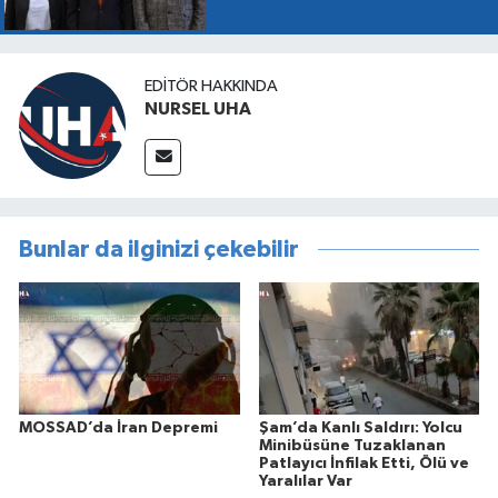
EDITÖR HAKKINDA
NURSEL UHA
Bunlar da ilginizi çekebilir
MOSSAD’da İran Depremi
Şam’da Kanlı Saldırı: Yolcu
Minibüsüne Tuzaklanan
Patlayıcı İnfilak Etti, Ölü ve
Yaralılar Var