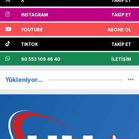
X
TAKIP ET
INSTAGRAM
TAKIP ET
YOUTUBE
ABONE OL
TIKTOK
TAKIP ET
90 553 109 46 40
İLETIŞIM
Yükleniyor...