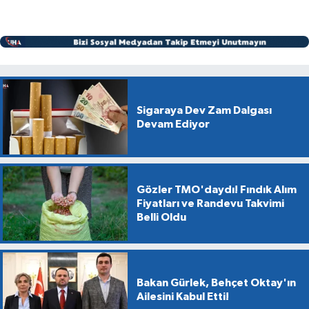
Sigaraya Dev Zam Dalgası
Devam Ediyor
Gözler TMO'daydı! Fındık Alım
Fiyatları ve Randevu Takvimi
Belli Oldu
Bakan Gürlek, Behçet Oktay'ın
Ailesini Kabul Etti!