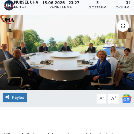
NURSEL UHA
15.06.2026 - 23:27
3
3 D
EDITÖR
YAYINLANMA
GÖSTERIM
OKUNMA S
Paylaş
-
+
A
A