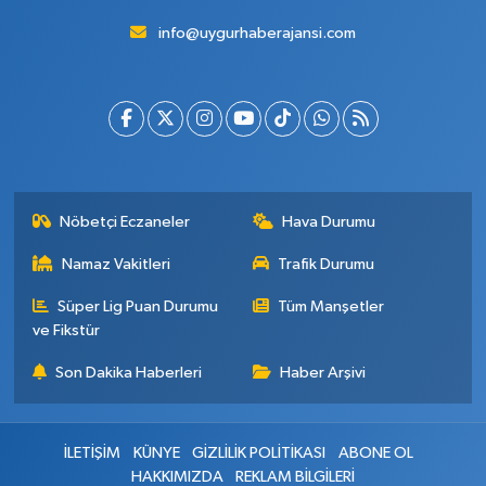
info@uygurhaberajansi.com
Nöbetçi Eczaneler
Hava Durumu
Namaz Vakitleri
Trafik Durumu
Süper Lig Puan Durumu
Tüm Manşetler
ve Fikstür
Son Dakika Haberleri
Haber Arşivi
İLETİŞİM
KÜNYE
GİZLİLİK POLİTİKASI
ABONE OL
HAKKIMIZDA
REKLAM BİLGİLERİ