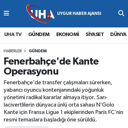
Abone Ol
Nöbetçi Eczaneler
UHA TV
GÜNDEM
EKONOMİ
SİYASET
DÜNYA
Gündem
Hava Durumu
Ekonomi
Namaz Vakitleri
HABERLER
GÜNDEM
Fenerbahçe'de Kante
Magazin
Trafik Durumu
Operasyonu
Siyaset
Süper Lig Puan Durumu ve Fikstür
Fenerbahçe'de transfer çalışmaları sürerken,
yabancı oyuncu kontenjanındaki yoğunluk
Spor
Tüm Manşetler
yönetimi radikal kararlar almaya itiyor. Sarı-
lacivertlilerin dünyaca ünlü orta sahası N'Golo
Yaşam
Son Dakika Haberleri
Kante için Fransa Ligue 1 ekiplerinden Paris FC’nin
resmi temaslara başladığı öne sürüldü.
Haber Arşivi