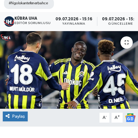
#Ngolokantefenerbahce
KÜBRA UHA
09.07.2026 - 15:16
09.07.2026 - 15:2
EDİTÖR SORUMLUSU
YAYINLANMA
GÜNCELLEME
Paylaş
-
+
A
A