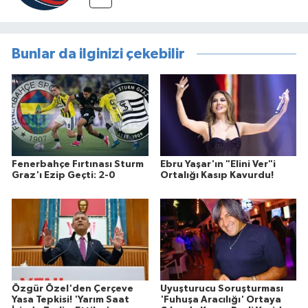
Bunlar da ilginizi çekebilir
Fenerbahçe Fırtınası Sturm
Ebru Yaşar'ın "Elini Ver"i
Graz'ı Ezip Geçti: 2-0
Ortalığı Kasıp Kavurdu!
Özgür Özel'den Çerçeve
Uyuşturucu Soruşturması
Yasa Tepkisi! 'Yarım Saat
'Fuhuşa Aracılığı' Ortaya