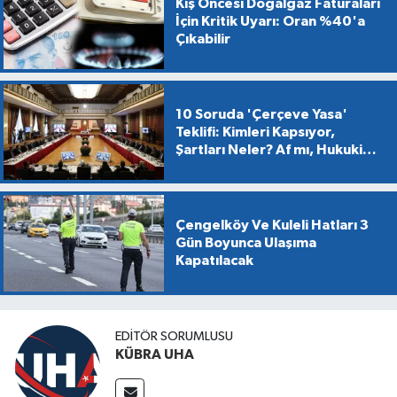
Kış Öncesi Doğalgaz Faturaları
İçin Kritik Uyarı: Oran %40'a
Çıkabilir
10 Soruda 'Çerçeve Yasa'
Teklifi: Kimleri Kapsıyor,
Şartları Neler? Af mı, Hukuki
Dönüşüm mü?
Çengelköy Ve Kuleli Hatları 3
Gün Boyunca Ulaşıma
Kapatılacak
EDİTÖR SORUMLUSU
KÜBRA UHA