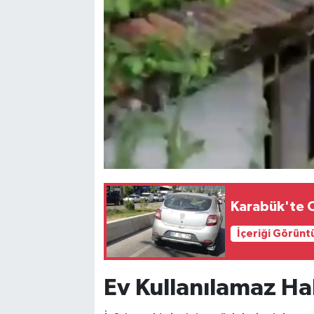
Karabük'te O
İçeriği Görünt
Ev Kullanılamaz Ha