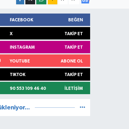
FACEBOOK
BEĞEN
X
TAKIP ET
INSTAGRAM
TAKIP ET
YOUTUBE
ABONE OL
TIKTOK
TAKIP ET
90 553 109 46 40
İLETIŞIM
ükleniyor...