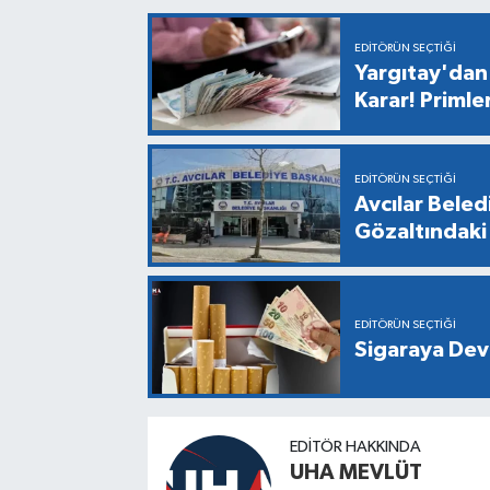
EDITÖRÜN SEÇTIĞI
Yargıtay'dan 
Karar! Primle
EDITÖRÜN SEÇTIĞI
Avcılar Bele
Gözaltındaki 
EDITÖRÜN SEÇTIĞI
Sigaraya Dev
EDITÖR HAKKINDA
UHA MEVLÜT