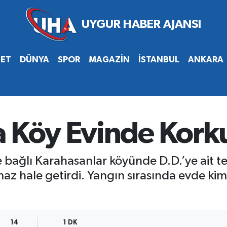
SET
DÜNYA
SPOR
MAGAZİN
İSTANBUL
ANKARA
a Köy Evinde Kork
 bağlı Karahasanlar köyünde D.D.’ye ait te
az hale getirdi. Yangın sırasında evde k
14
1 DK