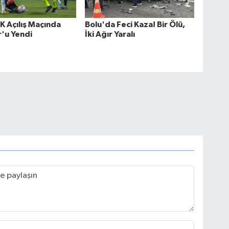
K Açılış Maçında
Bolu'da Feci Kaza! Bir Ölü,
'u Yendi
İki Ağır Yaralı