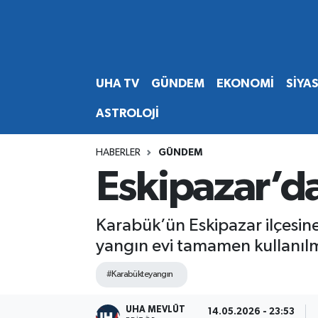
Abone Ol
Nöbetçi Eczaneler
UHA TV
GÜNDEM
EKONOMİ
SİYA
Gündem
Hava Durumu
ASTROLOJİ
Ekonomi
Namaz Vakitleri
HABERLER
GÜNDEM
Magazin
Trafik Durumu
Eskipazar’d
Siyaset
Süper Lig Puan Durumu ve Fikstür
Karabük’ün Eskipazar ilçesine
Spor
Tüm Manşetler
yangın evi tamamen kullanılm
Yaşam
Son Dakika Haberleri
#Karabükteyangın
Haber Arşivi
UHA MEVLÜT
14.05.2026 - 23:53