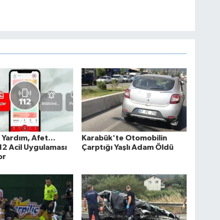
k Yardım, Afet...
Karabük'te Otomobilin
2 Acil Uygulaması
Çarptığı Yaşlı Adam Öldü
or