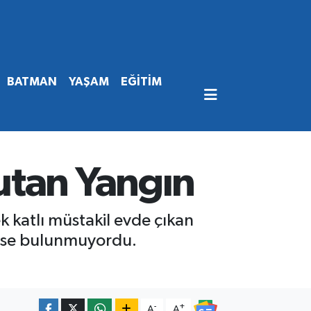
BATMAN
YAŞAM
EĞİTİM
utan Yangın
k katlı müstakil evde çıkan
imse bulunmuyordu.
-
+
A
A