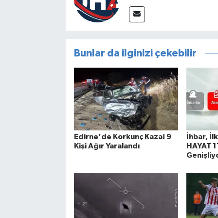
Bunlar da ilginizi çekebilir
Edirne'de Korkunç Kaza! 9
İhbar, İl
Kişi Ağır Yaralandı
HAYAT 11
Genişliy