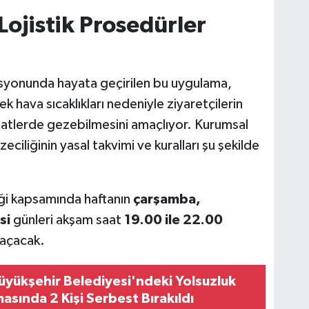
Lojistik Prosedürler
asyonunda hayata geçirilen bu uygulama,
k hava sıcaklıkları nedeniyle ziyaretçilerin
saatlerde gezebilmesini amaçlıyor. Kurumsal
liğinin yasal takvimi ve kuralları şu şekilde
iği kapsamında haftanın
çarşamba,
si
günleri akşam saat
19.00 ile 22.00
 açacak.
üyükşehir Belediyesi'ndeki Yolsuzluk
asında 2 Kişi Serbest Bırakıldı