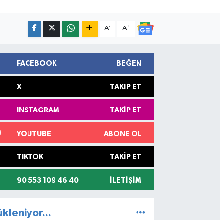
-
+
A
A
FACEBOOK
BEĞEN
X
TAKIP ET
INSTAGRAM
TAKIP ET
YOUTUBE
ABONE OL
TIKTOK
TAKIP ET
90 553 109 46 40
İLETIŞIM
ükleniyor...