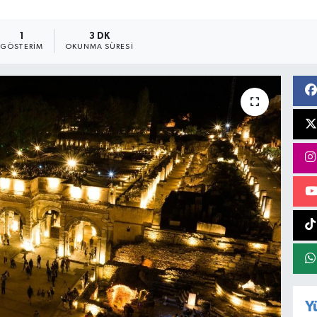
1
3 DK
GÖSTERIM
OKUNMA SÜRESI
Y