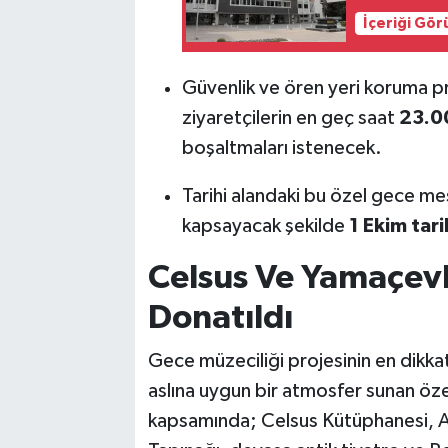
İçeriği Gö
Güvenlik ve ören yeri koruma pr
ziyaretçilerin en geç saat
23.00
boşaltmaları istenecek.
Tarihi alandaki bu özel gece mes
kapsayacak şekilde
1 Ekim tar
Celsus Ve Yamaçevl
Donatıldı
Gece müzeciliği projesinin en dikka
aslına uygun bir atmosfer sunan öze
kapsamında; Celsus Kütüphanesi, 