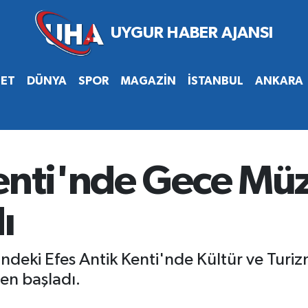
SET
DÜNYA
SPOR
MAGAZİN
İSTANBUL
ANKARA
enti'nde Gece Müz
ı
deki Efes Antik Kenti'nde Kültür ve Turiz
en başladı.