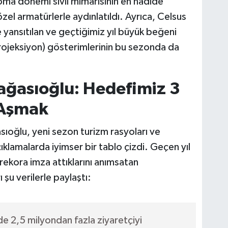
oma dönemi sivil mimarisinin en nadide
el armatürlerle aydınlatıldı. Ayrıca, Celsus
 yansıtılan ve geçtiğimiz yıl büyük beğeni
rojeksiyon) gösterimlerinin bu sezonda da
ğasıoğlu: Hedefimiz 3
 Aşmak
oğlu, yeni sezon turizm rasyoları ve
ıklamalarda iyimser bir tablo çizdi. Geçen yıl
 rekora imza attıklarını anımsatan
 şu verilerle paylaştı:
e 2,5 milyondan fazla ziyaretçiyi