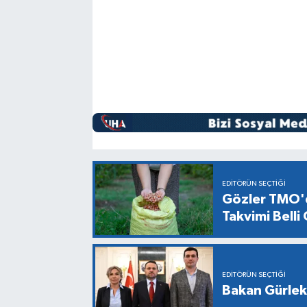
EDITÖRÜN SEÇTIĞI
Gözler TMO'd
Takvimi Belli
EDITÖRÜN SEÇTIĞI
Bakan Gürlek,