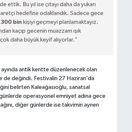
de ettik. Bu yıl ise çıtayı daha da yukarı
aretçi hedefine odaklandık. Sadece gece
n
300 bin
kişiyi geçmeyi planlamaktayız.
ından kaçıp gecenin muazzam ışık
ok daha büyük keyif alıyorlar."
 ayında antik kentte düzenlenecek olan
ne de değindi. Festivalin 27 Haziran'da
ni belirten Kaleağasıoğlu, sanatsal
l günlerde operasyonel emniyet adına gece
cağını, diğer günlerde ise takvimin aynen