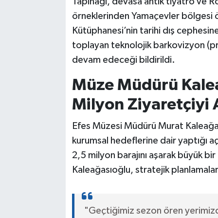
Tapınağı, devasa antik tiyatro ve R
örneklerinden Yamaçevler bölgesi öz
Kütüphanesi’nin tarihi dış cephesine
toplayan teknolojik barkovizyon (p
devam edeceği bildirildi.
Müze Müdürü Kalea
Milyon Ziyaretçiyi
Efes Müzesi Müdürü Murat Kaleağası
kurumsal hedeflerine dair yaptığı aç
2,5 milyon barajını aşarak büyük bir
Kaleağasıoğlu, stratejik planlamaları
"Geçtiğimiz sezon ören yerimizd