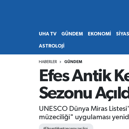
Abone Ol
Nöbetçi Eczaneler
UHA TV
GÜNDEM
EKONOMİ
SİYA
Gündem
Hava Durumu
ASTROLOJİ
Ekonomi
Namaz Vakitleri
HABERLER
GÜNDEM
Magazin
Trafik Durumu
Efes Antik K
Siyaset
Süper Lig Puan Durumu ve Fikstür
Sezonu Açıld
Spor
Tüm Manşetler
UNESCO Dünya Miras Listesi'n
Yaşam
Son Dakika Haberleri
müzeciliği" uygulaması yenid
Haber Arşivi
#Efesantikkentgecemuzeciligi