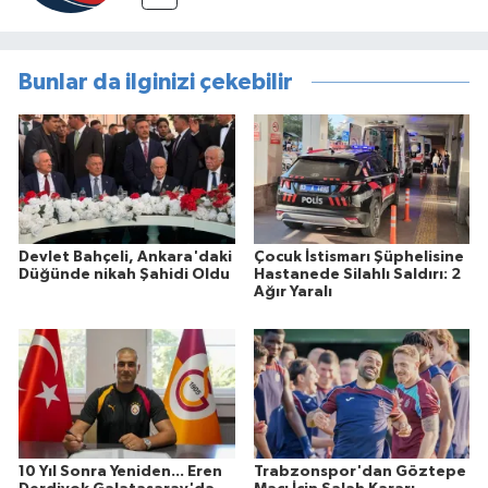
Bunlar da ilginizi çekebilir
Devlet Bahçeli, Ankara'daki
Çocuk İstismarı Şüphelisine
Düğünde nikah Şahidi Oldu
Hastanede Silahlı Saldırı: 2
Ağır Yaralı
10 Yıl Sonra Yeniden... Eren
Trabzonspor'dan Göztepe