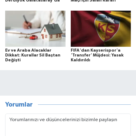
Derdiyok Galatasaray'da
Maçı İçin Salah Kararı
Ev ve Araba Alacaklar
FIFA'dan Kayserispor'a
Dikkat: Kurallar Sil Baştan
'Transfer' Müjdesi: Yasak
Değişti
Kaldırıldı
Yorumlar