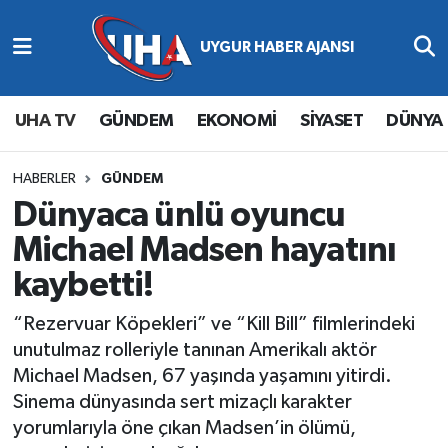
Abone Ol
Nöbetçi Eczaneler
UHA TV
GÜNDEM
EKONOMİ
SİYASET
DÜNYA
Gündem
Hava Durumu
Ekonomi
Namaz Vakitleri
HABERLER
GÜNDEM
Dünyaca ünlü oyuncu
Magazin
Trafik Durumu
Michael Madsen hayatını
kaybetti!
Siyaset
Süper Lig Puan Durumu ve Fikstür
“Rezervuar Köpekleri” ve “Kill Bill” filmlerindeki
Spor
Tüm Manşetler
unutulmaz rolleriyle tanınan Amerikalı aktör
Michael Madsen, 67 yaşında yaşamını yitirdi.
Yaşam
Son Dakika Haberleri
Sinema dünyasında sert mizaçlı karakter
yorumlarıyla öne çıkan Madsen’in ölümü,
Haber Arşivi