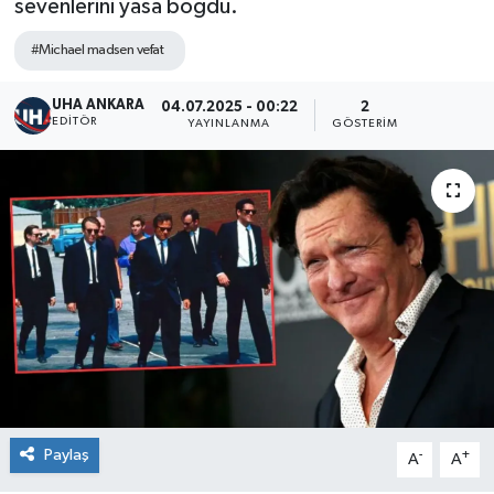
sevenlerini yasa boğdu.
#Michael madsen vefat
UHA ANKARA
04.07.2025 - 00:22
2
EDITÖR
YAYINLANMA
GÖSTERIM
Paylaş
-
+
A
A