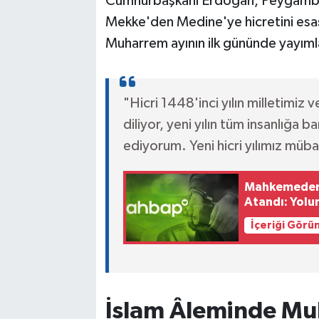
Cumhurbaşkanı Erdoğan, Peygamb
Mekke'den Medine'ye hicretini esas 
Muharrem ayının ilk gününde yayımla
"Hicri 1448'inci yılın milletimiz v
diliyor, yeni yılın tüm insanlığa
ediyorum. Yeni hicri yılımız müba
Mahkemeden 
Atandı: Yol
İçeriği Görü
İslam Âleminde Muha