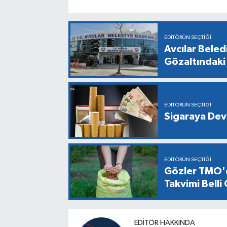
EDITÖRÜN SEÇTIĞI
Avcılar Bele
Gözaltındaki 
EDITÖRÜN SEÇTIĞI
Sigaraya Dev
EDITÖRÜN SEÇTIĞI
Gözler TMO'd
Takvimi Belli
EDITÖR HAKKINDA