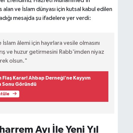
er Efendimiz Hazreti Muhammed'in
alan ve İslam dünyası için kutsal kabul edilen
dığı mesajda şu ifadelere yer verdi:
e İslam âlemi için hayırlara vesile olmasını
 barış ve huzur getirmesini Rabb'imden niyaz
rek olsun."
Flaş Karar! Ahbap Derneği'ne Kayyım
un Sonu Göründü
ntüle
rrem Ayı İle Yeni Yıl