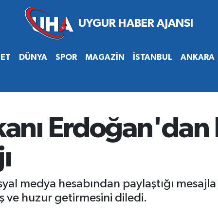
SET
DÜNYA
SPOR
MAGAZİN
İSTANBUL
ANKARA
nı Erdoğan'dan H
ı
l medya hesabından paylaştığı mesajla Hi
 ve huzur getirmesini diledi.