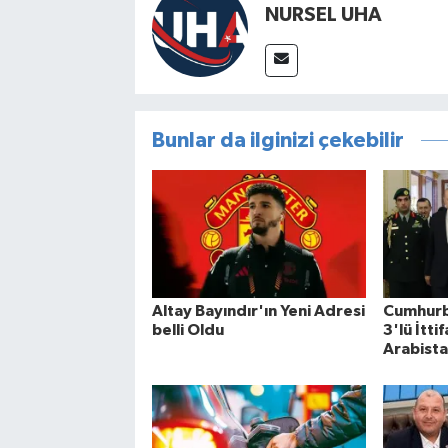
NURSEL UHA
Bunlar da ilginizi çekebilir
Altay Bayındır'ın Yeni Adresi
Cumhurb
belli Oldu
3'lü İtt
Arabista