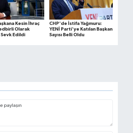
aşkana Kesin İhraç
CHP'de İstifa Yağmuru:
edbirli Olarak
YENİ Parti'ye Katılan Başkan
 Sevk Edildi
Sayısı Belli Oldu