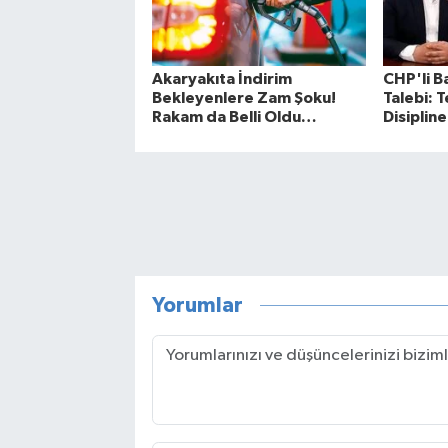
Akaryakıta İndirim
CHP'li B
Bekleyenlere Zam Şoku!
Talebi: T
Rakam da Belli Oldu…
Disipline
Yorumlar