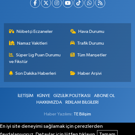
Nöbetçi Eczaneler
Hava Durumu
Namaz Vakitleri
Trafik Durumu
Süper Lig Puan Durumu
Tüm Manşetler
ve Fikstür
Son Dakika Haberleri
Haber Arşivi
İLETİŞİM
KÜNYE
GİZLİLİK POLİTİKASI
ABONE OL
HAKKIMIZDA
REKLAM BİLGİLERİ
Haber Yazılımı:
TE Bilişim
En iyi site deneyimi sağlamak için çerezlerden
faydalanıyoruz. Detaylar için lütfen tıklayın.
Tamam