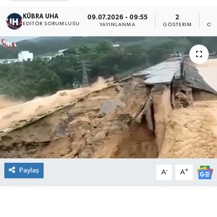
KÜBRA UHA
09.07.2026 - 09:55
2
EDİTÖR SORUMLUSU
YAYINLANMA
GÖSTERIM
OK
Paylaş
-
+
A
A