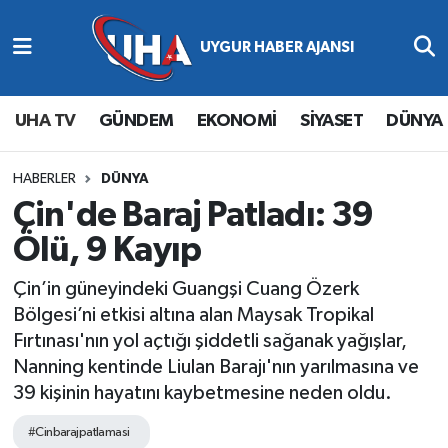
Abone Ol
Nöbetçi Eczaneler
UHA TV
GÜNDEM
EKONOMİ
SİYASET
DÜNYA
Gündem
Hava Durumu
Ekonomi
Namaz Vakitleri
HABERLER
DÜNYA
Çin'de Baraj Patladı: 39
Magazin
Trafik Durumu
Ölü, 9 Kayıp
Siyaset
Süper Lig Puan Durumu ve Fikstür
Çin’in güneyindeki Guangşi Cuang Özerk
Bölgesi’ni etkisi altına alan Maysak Tropikal
Spor
Tüm Manşetler
Fırtınası'nın yol açtığı şiddetli sağanak yağışlar,
Nanning kentinde Liulan Barajı'nın yarılmasına ve
Yaşam
Son Dakika Haberleri
39 kişinin hayatını kaybetmesine neden oldu.
Haber Arşivi
#Cinbarajpatlamasi