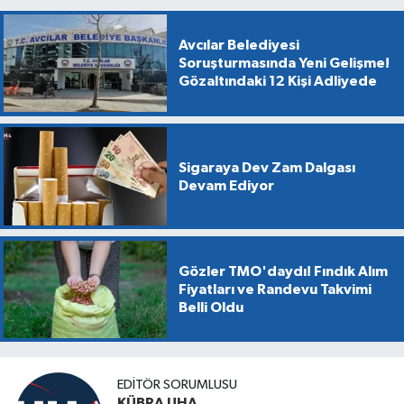
Avcılar Belediyesi
Soruşturmasında Yeni Gelişme!
Gözaltındaki 12 Kişi Adliyede
Sigaraya Dev Zam Dalgası
Devam Ediyor
Gözler TMO'daydı! Fındık Alım
Fiyatları ve Randevu Takvimi
Belli Oldu
EDİTÖR SORUMLUSU
KÜBRA UHA