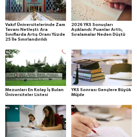
Vakıf Üniversitelerinde Zam
2026 YKS Sonuçları
Tavanı Netleşti: Ara
Açıklandı: Puanlar Arttı,
Sınıflarda Artış Oranı Yüzde
Sıralamalar Neden Düştü
25 İle Sınırlandırıldı
Mezunları En Kolay İş Bulan
YKS Sonrası Gençlere Büyük
Üniversiteler Listesi
Müjde