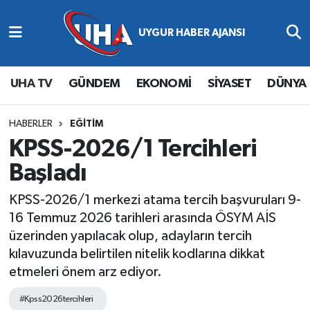
Abone Ol
Nöbetçi Eczaneler
UHA TV
GÜNDEM
EKONOMİ
SİYASET
DÜNYA
Gündem
Hava Durumu
Ekonomi
Namaz Vakitleri
HABERLER
EĞİTİM
KPSS-2026/1 Tercihleri
Magazin
Trafik Durumu
Başladı
Siyaset
Süper Lig Puan Durumu ve Fikstür
KPSS-2026/1 merkezi atama tercih başvuruları 9-
16 Temmuz 2026 tarihleri arasında ÖSYM AİS
Spor
Tüm Manşetler
üzerinden yapılacak olup, adayların tercih
kılavuzunda belirtilen nitelik kodlarına dikkat
Yaşam
Son Dakika Haberleri
etmeleri önem arz ediyor.
Haber Arşivi
#Kpss2026tercihleri