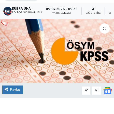
KÜBRA UHA
09.07.2026 - 09:53
4
EDİTÖR SORUMLUSU
YAYINLANMA
GÖSTERIM
OK
Paylaş
-
+
A
A