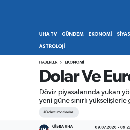
Abone Ol
Nöbetçi Eczaneler
UHA TV
GÜNDEM
EKONOMİ
SİYA
Gündem
Hava Durumu
ASTROLOJİ
Ekonomi
Namaz Vakitleri
HABERLER
EKONOMİ
Magazin
Trafik Durumu
Dolar Ve Eur
Siyaset
Süper Lig Puan Durumu ve Fikstür
Döviz piyasalarında yukarı yö
Spor
Tüm Manşetler
yeni güne sınırlı yükselişlerle g
Yaşam
Son Dakika Haberleri
#Dolareuronekadar
Haber Arşivi
KÜBRA UHA
09.07.2026 - 09:2