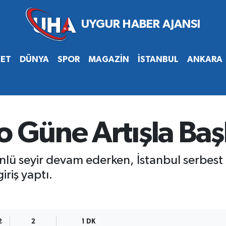
SET
DÜNYA
SPOR
MAGAZİN
İSTANBUL
ANKARA
o Güne Artışla Baş
nlü seyir devam ederken, İstanbul serbest
iriş yaptı.
2
2
1 DK