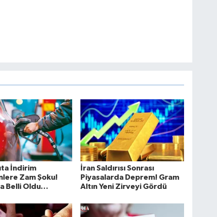
ta İndirim
İran Saldırısı Sonrası
nlere Zam Şoku!
Piyasalarda Deprem! Gram
a Belli Oldu…
Altın Yeni Zirveyi Gördü