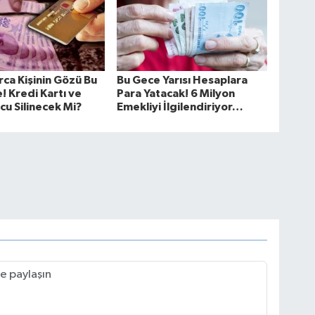
rca Kişinin Gözü Bu
Bu Gece Yarısı Hesaplara
 Kredi Kartı ve
Para Yatacak! 6 Milyon
cu Silinecek Mi?
Emekliyi İlgilendiriyor…