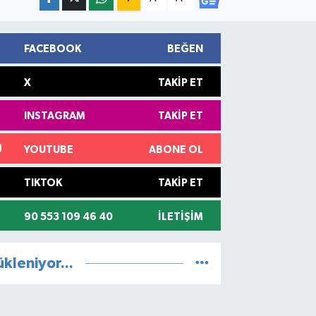
FACEBOOK
BEĞEN
X
TAKIP ET
INSTAGRAM
TAKIP ET
YOUTUBE
ABONE OL
TIKTOK
TAKIP ET
90 553 109 46 40
İLETIŞIM
ükleniyor...