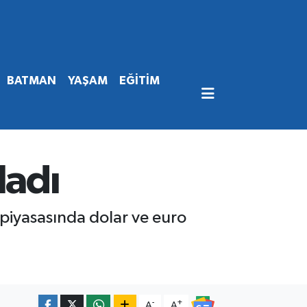
BATMAN
YAŞAM
EĞİTİM
ladı
 piyasasında dolar ve euro
-
+
A
A