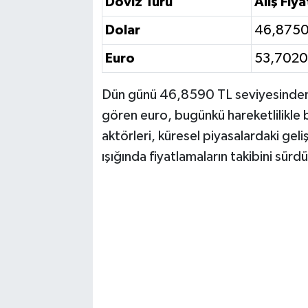
Döviz Türü
Alış Fiya
Dolar
46,8750
Euro
53,7020
Dün günü 46,8590 TL seviyesinden 
gören euro, bugünkü hareketlilikle bi
aktörleri, küresel piyasalardaki gel
ışığında fiyatlamaların takibini sürd