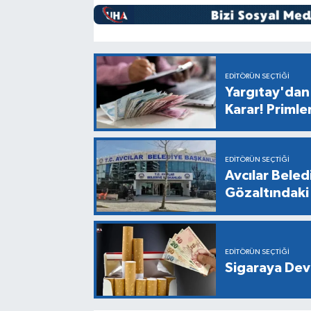
EDITÖRÜN SEÇTIĞI
Yargıtay'dan 
Karar! Primle
EDITÖRÜN SEÇTIĞI
Avcılar Bele
Gözaltındaki 
EDITÖRÜN SEÇTIĞI
Sigaraya Dev