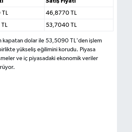
tı
Satış Fiyatı
 TL
46,8770 TL
 TL
53,7040 TL
kapatan dolar ile 53,5090 TL'den işlem
rlikte yükseliş eğilimini korudu. Piyasa
işmeler ve iç piyasadaki ekonomik veriler
ürüyor.