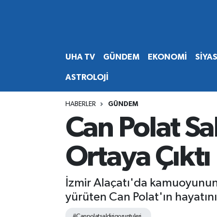
Abone Ol
Nöbetçi Eczaneler
UHA TV
GÜNDEM
EKONOMİ
SİYA
Gündem
Hava Durumu
ASTROLOJİ
Ekonomi
Namaz Vakitleri
HABERLER
GÜNDEM
Magazin
Trafik Durumu
Can Polat Sa
Siyaset
Süper Lig Puan Durumu ve Fikstür
Ortaya Çıktı
Spor
Tüm Manşetler
İzmir Alaçatı'da kamuoyunun y
Yaşam
Son Dakika Haberleri
yürüten Can Polat'ın hayatını k
Haber Arşivi
#Canpolatsaldirigoruntuleri