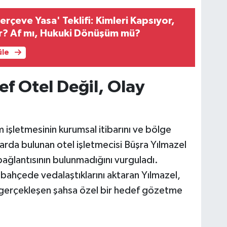
rçeve Yasa' Teklifi: Kimleri Kapsıyor,
er? Af mı, Hukuki Dönüşüm mü?
üle
ef Otel Değil, Olay
 işletmesinin kurumsal itibarını ve bölge
arda bulunan otel işletmecisi Büşra Yılmazel
r bağlantısının bulunmadığını vurguladı.
a bahçede vedalaştıklarını aktaran Yılmazel,
erçekleşen şahsa özel bir hedef gözetme