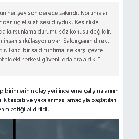
 gün her şey son derece sakindi. Korumalar
rıdan üç el silah sesi duyduk. Kesinlikle
ya da kurşunlama durumu söz konusu değildir.
r insan sirkülasyonu var. Saldırganın direkt
r. İkinci bir saldırı ihtimaline karşı çevre
teldeki herkesi güvenli odalara aldık."
p birimlerinin olay yeri inceleme çalışmalarının
mlik tespiti ve yakalanması amacıyla başlatılan
m ettiği bildirildi.