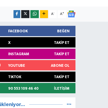
-
+
A
A
FACEBOOK
BEĞEN
X
TAKIP ET
INSTAGRAM
TAKIP ET
YOUTUBE
ABONE OL
TIKTOK
TAKIP ET
90 553 109 46 40
İLETIŞIM
ükleniyor...