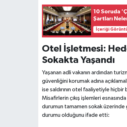
10 Soruda 'Çe
Şartları Nel
İçeriği Görünt
Otel İşletmesi: Hed
Sokakta Yaşandı
Yaşanan adli vakanın ardından turizm
güvenliğini korumak adına açıklamal
ise saldırının otel faaliyetiyle hiçbi
Misafirlerin çıkış işlemleri esnasınd
durumun tamamen sokak üzerinde g
durumu olduğunu ifade etti: