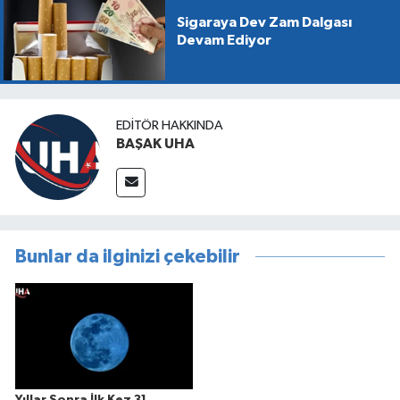
Sigaraya Dev Zam Dalgası
Devam Ediyor
EDITÖR HAKKINDA
BAŞAK UHA
Bunlar da ilginizi çekebilir