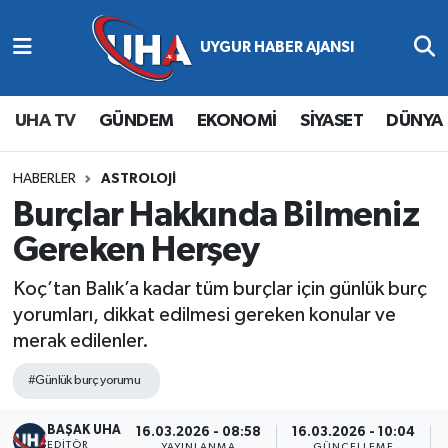
Abone Ol
Nöbetçi Eczaneler
UHA TV
GÜNDEM
EKONOMİ
SİYASET
DÜNYA
Gündem
Hava Durumu
Ekonomi
Namaz Vakitleri
HABERLER
ASTROLOJİ
Burçlar Hakkında Bilmeniz
Magazin
Trafik Durumu
Gereken Herşey
Siyaset
Süper Lig Puan Durumu ve Fikstür
Koç’tan Balık’a kadar tüm burçlar için günlük burç
yorumları, dikkat edilmesi gereken konular ve
Spor
Tüm Manşetler
merak edilenler.
Yaşam
Son Dakika Haberleri
#Günlük burç yorumu
BAŞAK UHA
Haber Arşivi
16.03.2026 - 08:58
16.03.2026 - 10:04
EDITÖR
YAYINLANMA
GÜNCELLEME