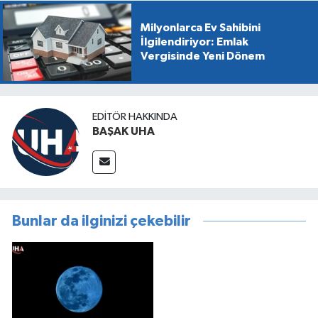
Milyonlarca Ev Sahibini
İlgilendiriyor: Emlak
Vergisinde Yeni Dönem
EDITÖR HAKKINDA
BAŞAK UHA
Bunlar da ilginizi çekebilir