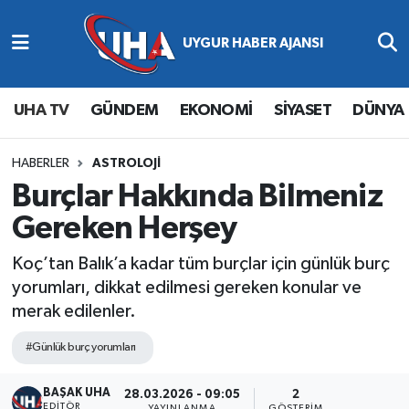
Abone Ol
Nöbetçi Eczaneler
UHA TV
GÜNDEM
EKONOMİ
SİYASET
DÜNYA
Gündem
Hava Durumu
Ekonomi
Namaz Vakitleri
HABERLER
ASTROLOJİ
Burçlar Hakkında Bilmeniz
Magazin
Trafik Durumu
Gereken Herşey
Siyaset
Süper Lig Puan Durumu ve Fikstür
Koç’tan Balık’a kadar tüm burçlar için günlük burç
yorumları, dikkat edilmesi gereken konular ve
Spor
Tüm Manşetler
merak edilenler.
Yaşam
Son Dakika Haberleri
#Günlük burç yorumları
BAŞAK UHA
Haber Arşivi
28.03.2026 - 09:05
2
EDITÖR
YAYINLANMA
GÖSTERIM