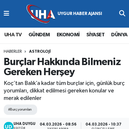
Abone Ol
Nöbetçi Eczaneler
UHA TV
GÜNDEM
EKONOMİ
SİYASET
DÜNYA
Gündem
Hava Durumu
Ekonomi
Namaz Vakitleri
HABERLER
ASTROLOJİ
Burçlar Hakkında Bilmeniz
Magazin
Trafik Durumu
Gereken Herşey
Siyaset
Süper Lig Puan Durumu ve Fikstür
Koç’tan Balık’a kadar tüm burçlar için, günlük burç
yorumları, dikkat edilmesi gereken konular ve
Spor
Tüm Manşetler
merak edilenler
Yaşam
Son Dakika Haberleri
#Burç yorumları
UHA DUYGU
Haber Arşivi
04.03.2026 - 08:56
04.03.2026 - 10:37
EDITÖR
YAYINLANMA
GÜNCELLEME