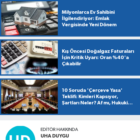
Milyonlarca Ev Sahibini
İlgilendiriyor: Emlak
Vergisinde Yeni Dönem
Kış Öncesi Doğalgaz Faturaları
İçin Kritik Uyarı: Oran %40'a
Çıkabilir
10 Soruda 'Çerçeve Yasa'
Teklifi: Kimleri Kapsıyor,
Şartları Neler? Af mı, Hukuki
Dönüşüm mü?
EDITÖR HAKKINDA
UHA DUYGU