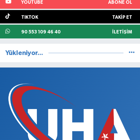
YOUTUBE
ABONE OL
TIKTOK
TAKIP ET
90 553 109 46 40
İLETIŞIM
Yükleniyor...