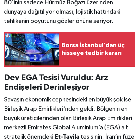
80'inin sadece Hürmüz Boğazı üzerinden
dünyaya dağıtılıyor olması, lojistik hattındaki
tehlikenin boyutunu gözler önüne seriyor.
Borsa İstanbul'dan üç
hisseye tedbir kararı
Dev EGA Tesisi Vuruldu: Arz
Endişeleri Derinleşiyor
Savaşın ekonomik cephesindeki en büyük şok ise
Birleşik Arap Emirlikleri'nden geldi. Bölgenin en
büyük üreticilerinden olan Birleşik Arap Emirlikleri
merkezli Emirates Global Aluminium’a (EGA) ait
stratejik önemdeki
Et-Tavila
tesisinin, İran’ın füze