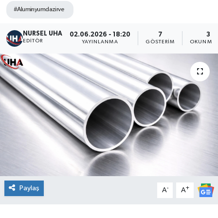
#Aluminyumdazirve
NURSEL UHA
02.06.2026 - 18:20
7
3 D
EDITÖR
YAYINLANMA
GÖSTERIM
OKUNMA 
Paylaş
-
+
A
A