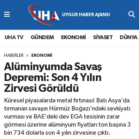
Abone Ol
Nöbetçi Eczaneler
UHA TV
GÜNDEM
EKONOMİ
SİYASET
DÜNYA
Gündem
Hava Durumu
Ekonomi
Namaz Vakitleri
HABERLER
EKONOMİ
Alüminyumda Savaş
Magazin
Trafik Durumu
Depremi: Son 4 Yılın
Zirvesi Görüldü
Siyaset
Süper Lig Puan Durumu ve Fikstür
Küresel piyasalarda metal fırtınası! Batı Asya'da
Spor
Tüm Manşetler
tırmanan savaşın Hürmüz Boğazı'ndaki sevkiyatı
vurması ve BAE'deki dev EGA tesisinin zarar
Yaşam
Son Dakika Haberleri
görmesi üzerine alüminyum fiyatları ton başına 3
bin 734 dolarla son 4 yılın zirvesine çıktı.
Haber Arşivi