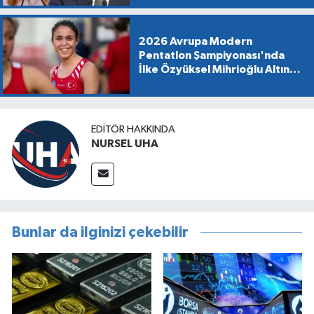
2026 Avrupa Modern
Pentatlon Şampiyonası'nda
İlke Özyüksel Mihrioğlu Altın
Madalya Kazandı
EDITÖR HAKKINDA
NURSEL UHA
Bunlar da ilginizi çekebilir