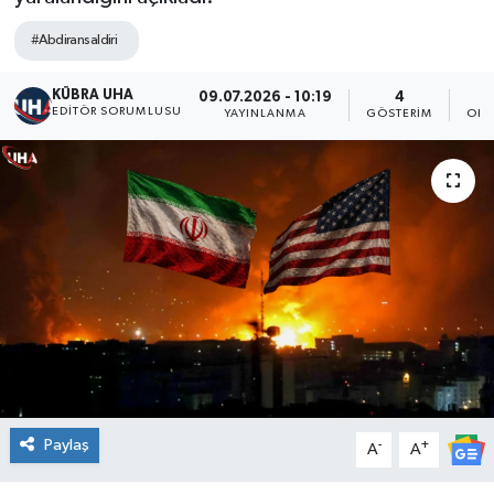
#Abdiransaldiri
KÜBRA UHA
09.07.2026 - 10:19
4
EDİTÖR SORUMLUSU
YAYINLANMA
GÖSTERIM
OKU
Paylaş
-
+
A
A