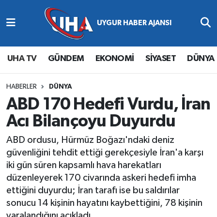
Abone Ol
Nöbetçi Eczaneler
UHA TV
GÜNDEM
EKONOMİ
SİYASET
DÜNYA
Gündem
Hava Durumu
Ekonomi
Namaz Vakitleri
HABERLER
DÜNYA
ABD 170 Hedefi Vurdu, İran
Magazin
Trafik Durumu
Acı Bilançoyu Duyurdu
Siyaset
Süper Lig Puan Durumu ve Fikstür
ABD ordusu, Hürmüz Boğazı'ndaki deniz
güvenliğini tehdit ettiği gerekçesiyle İran'a karşı
Spor
Tüm Manşetler
iki gün süren kapsamlı hava harekatları
düzenleyerek 170 civarında askeri hedefi imha
Yaşam
Son Dakika Haberleri
ettiğini duyurdu; İran tarafı ise bu saldırılar
sonucu 14 kişinin hayatını kaybettiğini, 78 kişinin
Haber Arşivi
yaralandığını açıkladı.