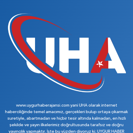
www.uygurhaberajansi.com yani UHA olarak internet
haberciliğinde temel amacımız, gerçekleri bulup ortaya çıkarmak
suretiyle, abartmadan ve hiçbir tesir altında kalmadan, en hızlı
şekilde ve yayın ilkelerimiz doğrultusunda tarafsız ve doğru
yayıncılık yapmaktır. İşte bu yüzden diyoruz ki; UYGUR HABER