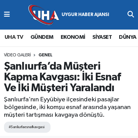
Abone Ol
Nöbetçi Eczaneler
UHA TV
GÜNDEM
EKONOMİ
SİYASET
DÜNYA
Gündem
Hava Durumu
Ekonomi
Namaz Vakitleri
VIDEO GALERI
GENEL
Şanlıurfa’da Müşteri
Magazin
Trafik Durumu
Kapma Kavgası: İki Esnaf
Ve İki Müşteri Yaralandı
Siyaset
Süper Lig Puan Durumu ve Fikstür
Şanlıurfa’nın Eyyübiye ilçesindeki pasajlar
Spor
Tüm Manşetler
bölgesinde, iki komşu esnaf arasında yaşanan
müşteri tartışması kavgaya dönüştü.
Yaşam
Son Dakika Haberleri
#Sanliurfaesnafkavgasi
Haber Arşivi