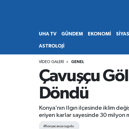
Abone Ol
Nöbetçi Eczaneler
UHA TV
GÜNDEM
EKONOMİ
SİYA
Gündem
Hava Durumu
ASTROLOJİ
Ekonomi
Namaz Vakitleri
VIDEO GALERI
GENEL
Magazin
Trafik Durumu
Çavuşçu Gölü
Siyaset
Süper Lig Puan Durumu ve Fikstür
Döndü
Spor
Tüm Manşetler
Konya'nın Ilgın ilçesinde iklim değ
Yaşam
Son Dakika Haberleri
eriyen karlar sayesinde 30 milyon 
Haber Arşivi
#Konyacavuscugolu