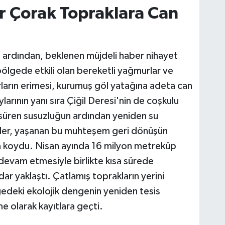
r Çorak Topraklara Can
 ardından, beklenen müjdeli haber nihayet
l bölgede etkili olan bereketli yağmurlar ve
rların erimesi, kurumuş göl yatağına adeta can
arının yanı sıra Çiğil Deresi'nin de coşkulu
r süren susuzluğun ardından yeniden su
mler, yaşanan bu muhteşem geri dönüşün
ya koydu. Nisan ayında 16 milyon metreküp
n devam etmesiyle birlikte kısa sürede
r yaklaştı. Çatlamış toprakların yerini
gedeki ekolojik dengenin yeniden tesis
me olarak kayıtlara geçti.