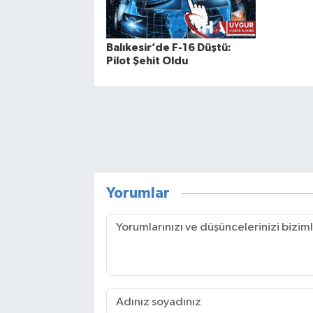
Balıkesir’de F-16 Düştü:
Pilot Şehit Oldu
Yorumlar