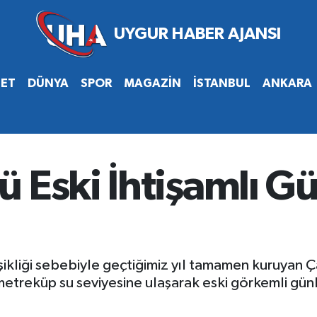
SET
DÜNYA
SPOR
MAGAZİN
İSTANBUL
ANKARA
 Eski İhtişamlı G
işikliği sebebiyle geçtiğimiz yıl tamamen kuruyan 
metreküp su seviyesine ulaşarak eski görkemli gün