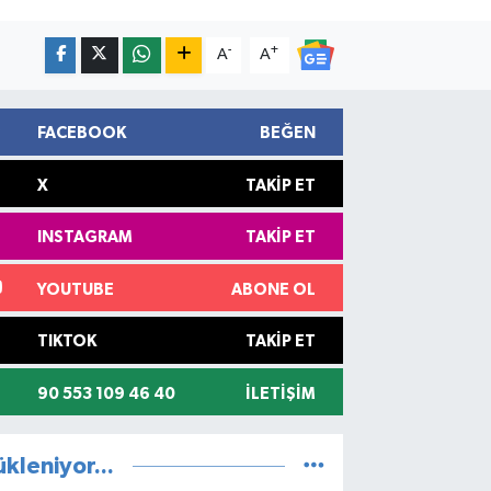
-
+
A
A
FACEBOOK
BEĞEN
X
TAKIP ET
INSTAGRAM
TAKIP ET
YOUTUBE
ABONE OL
TIKTOK
TAKIP ET
90 553 109 46 40
İLETIŞIM
ükleniyor...