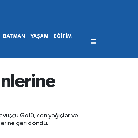
BATMAN
YAŞAM
EĞİTİM
ünlerine
Çavuşçu Gölü, son yağışlar ve
lerine geri döndü.