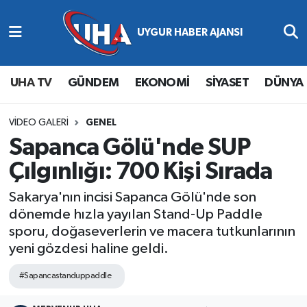
Abone Ol
Nöbetçi Eczaneler
UHA TV
GÜNDEM
EKONOMİ
SİYASET
DÜNYA
Gündem
Hava Durumu
Ekonomi
Namaz Vakitleri
VIDEO GALERI
GENEL
Sapanca Gölü'nde SUP
Magazin
Trafik Durumu
Çılgınlığı: 700 Kişi Sırada
Siyaset
Süper Lig Puan Durumu ve Fikstür
Sakarya'nın incisi Sapanca Gölü'nde son
dönemde hızla yayılan Stand-Up Paddle
Spor
Tüm Manşetler
sporu, doğaseverlerin ve macera tutkunlarının
yeni gözdesi haline geldi.
Yaşam
Son Dakika Haberleri
#Sapancastanduppaddle
Haber Arşivi