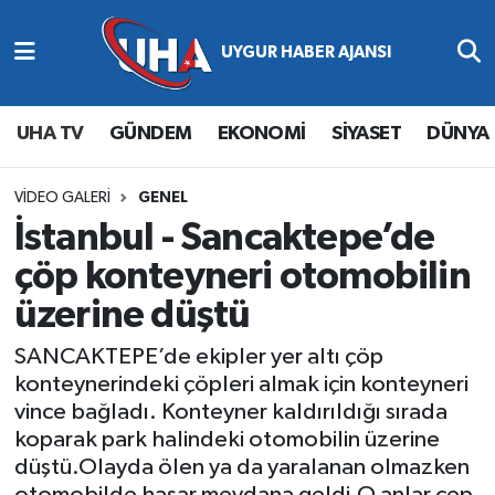
Abone Ol
Nöbetçi Eczaneler
UHA TV
GÜNDEM
EKONOMİ
SİYASET
DÜNYA
Gündem
Hava Durumu
Ekonomi
Namaz Vakitleri
VIDEO GALERI
GENEL
İstanbul - Sancaktepe’de
Magazin
Trafik Durumu
çöp konteyneri otomobilin
üzerine düştü
Siyaset
Süper Lig Puan Durumu ve Fikstür
SANCAKTEPE’de ekipler yer altı çöp
Spor
Tüm Manşetler
konteynerindeki çöpleri almak için konteyneri
vince bağladı. Konteyner kaldırıldığı sırada
Yaşam
Son Dakika Haberleri
koparak park halindeki otomobilin üzerine
düştü.Olayda ölen ya da yaralanan olmazken
Haber Arşivi