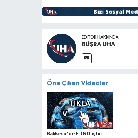
EDITÖR HAKKINDA
BÜŞRA UHA
Öne Çıkan Videolar
Balıkesir’de F-16 Düştü: