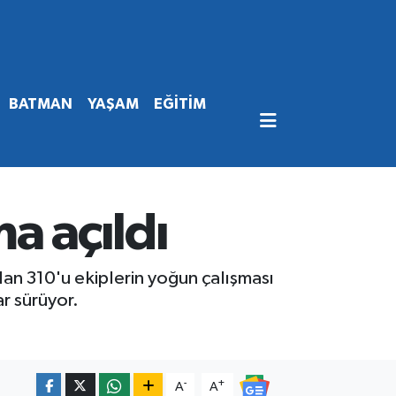
BATMAN
YAŞAM
EĞİTİM
a açıldı
an 310'u ekiplerin yoğun çalışması
ar sürüyor.
-
+
A
A