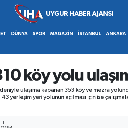
SET
DÜNYA
SPOR
MAGAZİN
İSTANBUL
ANKARA
10 köy yolu ulaşım
nedeniyle ulaşıma kapanan 353 köy ve mezra yolund
43 yerleşim yeri yolunun açılması için ise çalışmal
1
STERIM