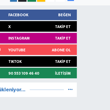
FACEBOOK
BEĞEN
X
TAKIP ET
INSTAGRAM
TAKIP ET
YOUTUBE
ABONE OL
TIKTOK
TAKIP ET
90 553 109 46 40
İLETIŞIM
ükleniyor...