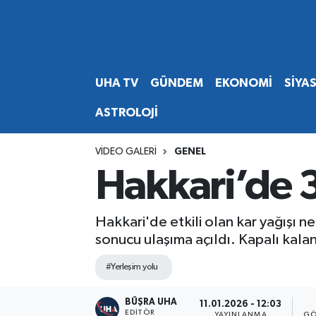
Abone Ol
Nöbetçi Eczaneler
UHA TV
GÜNDEM
EKONOMİ
SİYA
Gündem
Hava Durumu
ASTROLOJİ
Ekonomi
Namaz Vakitleri
VIDEO GALERI
GENEL
Magazin
Trafik Durumu
Hakkari’de 3
Siyaset
Süper Lig Puan Durumu ve Fikstür
Hakkari'de etkili olan kar yağışı 
Spor
Tüm Manşetler
sonucu ulaşıma açıldı. Kapalı kalan 
#Yerleşim yolu
Yaşam
Son Dakika Haberleri
BÜŞRA UHA
Haber Arşivi
11.01.2026 - 12:03
EDITÖR
YAYINLANMA
GÖ