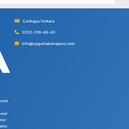
Çankaya/Ankara
0553-109-46-40
info@uygurhaberajansi.com
rnet
tesir
imiz
ktır.