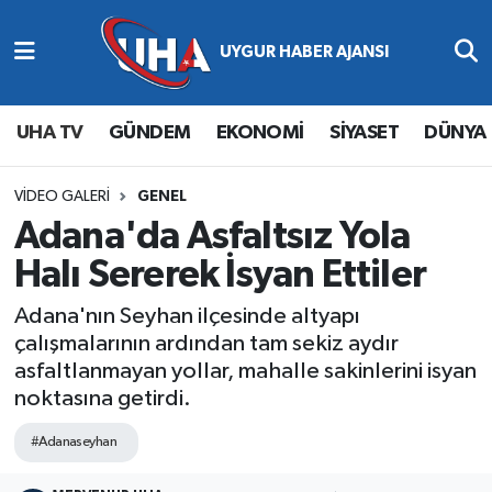
Abone Ol
Nöbetçi Eczaneler
UHA TV
GÜNDEM
EKONOMİ
SİYASET
DÜNYA
Gündem
Hava Durumu
Ekonomi
Namaz Vakitleri
VIDEO GALERI
GENEL
Adana'da Asfaltsız Yola
Magazin
Trafik Durumu
Halı Sererek İsyan Ettiler
Siyaset
Süper Lig Puan Durumu ve Fikstür
Adana'nın Seyhan ilçesinde altyapı
çalışmalarının ardından tam sekiz aydır
Spor
Tüm Manşetler
asfaltlanmayan yollar, mahalle sakinlerini isyan
noktasına getirdi.
Yaşam
Son Dakika Haberleri
#Adanaseyhan
Haber Arşivi