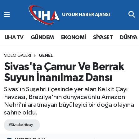
Abone Ol
Nöbetçi Eczaneler
UHA TV
GÜNDEM
EKONOMİ
SİYASET
DÜNYA
Gündem
Hava Durumu
Ekonomi
Namaz Vakitleri
VIDEO GALERI
GENEL
Sivas'ta Çamur Ve Berrak
Magazin
Trafik Durumu
Suyun İnanılmaz Dansı
Siyaset
Süper Lig Puan Durumu ve Fikstür
Sivas'ın Suşehri ilçesinde yer alan Kelkit Çayı
havzası, Brezilya'nın dünyaca ünlü Amazon
Spor
Tüm Manşetler
Nehri'ni aratmayan büyüleyici bir doğa olayına
sahne oldu.
Yaşam
Son Dakika Haberleri
#Sivaskelkitcayi
Haber Arşivi