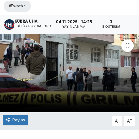
#Eskişehir
KÜBRA UHA
04.11.2025 - 14:25
3
EDİTÖR SORUMLUSU
YAYINLANMA
GÖSTERIM
Paylaş
-
+
A
A