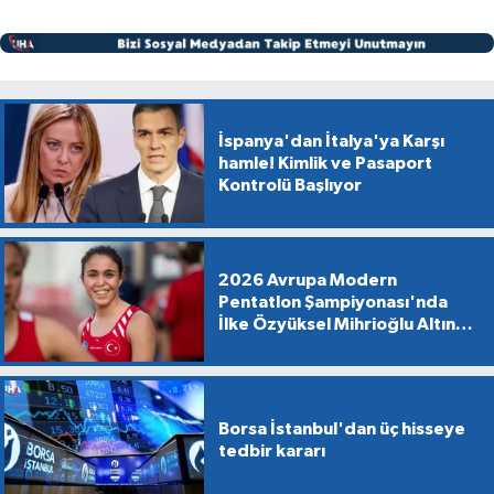
İspanya'dan İtalya'ya Karşı
hamle! Kimlik ve Pasaport
Kontrolü Başlıyor
2026 Avrupa Modern
Pentatlon Şampiyonası'nda
İlke Özyüksel Mihrioğlu Altın
Madalya Kazandı
Borsa İstanbul'dan üç hisseye
tedbir kararı