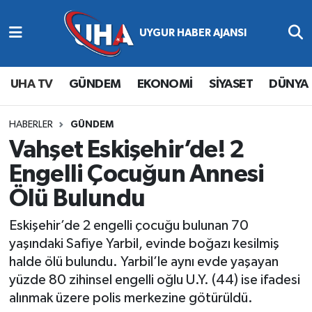
Abone Ol
Nöbetçi Eczaneler
UHA TV
GÜNDEM
EKONOMİ
SİYASET
DÜNYA
Gündem
Hava Durumu
Ekonomi
Namaz Vakitleri
HABERLER
GÜNDEM
Vahşet Eskişehir’de! 2
Magazin
Trafik Durumu
Engelli Çocuğun Annesi
Ölü Bulundu
Siyaset
Süper Lig Puan Durumu ve Fikstür
Eskişehir’de 2 engelli çocuğu bulunan 70
Spor
Tüm Manşetler
yaşındaki Safiye Yarbil, evinde boğazı kesilmiş
halde ölü bulundu. Yarbil’le aynı evde yaşayan
Yaşam
Son Dakika Haberleri
yüzde 80 zihinsel engelli oğlu U.Y. (44) ise ifadesi
alınmak üzere polis merkezine götürüldü.
Haber Arşivi