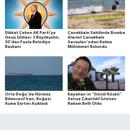
Dikkat Çeken AK Parti’ye
Çanakkale Sahilinde Bomba
Geçiş İddiası: 3 Büyükşehir,
Alarmı! Çanakkale
30’dan Fazla Belediye
Savaşları'ndan Kalma
Başkanı
Mühimmat Bulundu
Orta Doğu'da Hürmüz
Kayahan'ın "Gönül Köşkü"
Bilmecesi! İran, Boğazı
Satışa Çıkarıldı! İstenen
Açma Şartını Açıkladı
Rakam Belli Oldu