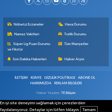
Nöbetçi Eczaneler
Hava Durumu
Namaz Vakitleri
Trafik Durumu
Süper Lig Puan Durumu
Tüm Manşetler
ve Fikstür
Son Dakika Haberleri
Haber Arşivi
İLETİŞİM
KÜNYE
GİZLİLİK POLİTİKASI
ABONE OL
HAKKIMIZDA
REKLAM BİLGİLERİ
Haber Yazılımı:
TE Bilişim
En iyi site deneyimi sağlamak için çerezlerden
faydalanıyoruz. Detaylar için lütfen tıklayın.
Tamam