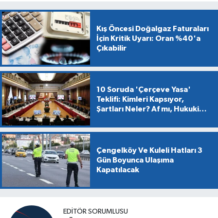
Kış Öncesi Doğalgaz Faturaları
İçin Kritik Uyarı: Oran %40'a
Çıkabilir
10 Soruda 'Çerçeve Yasa'
Teklifi: Kimleri Kapsıyor,
Şartları Neler? Af mı, Hukuki
Dönüşüm mü?
Çengelköy Ve Kuleli Hatları 3
Gün Boyunca Ulaşıma
Kapatılacak
EDİTÖR SORUMLUSU