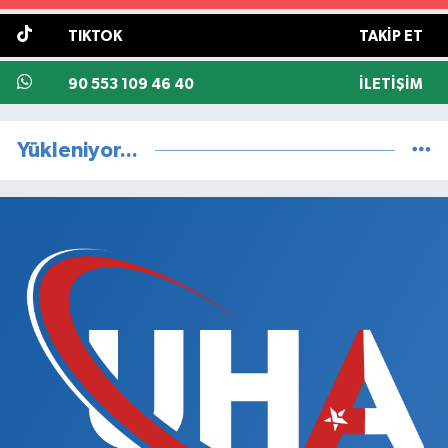
TIKTOK
TAKIP ET
90 553 109 46 40
İLETIŞIM
Yükleniyor...