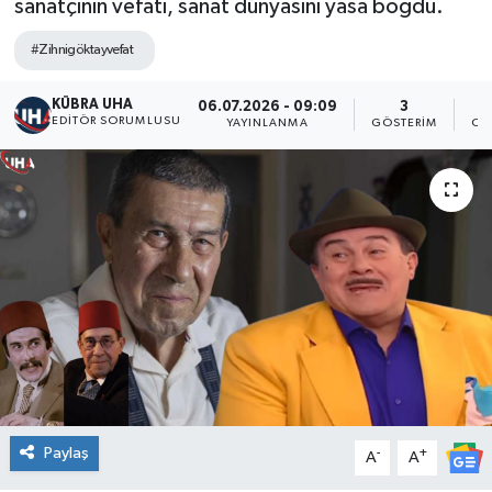
sanatçının vefatı, sanat dünyasını yasa boğdu.
#Zihnigöktayvefat
KÜBRA UHA
06.07.2026 - 09:09
3
EDİTÖR SORUMLUSU
YAYINLANMA
GÖSTERIM
OK
Paylaş
-
+
A
A