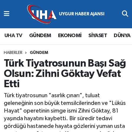
Abone Ol
Nöbetçi Eczaneler
UHA TV
GÜNDEM
EKONOMİ
SİYASET
DÜNYA
Gündem
Hava Durumu
Ekonomi
Namaz Vakitleri
HABERLER
GÜNDEM
Türk Tiyatrosunun Başı Sağ
Magazin
Trafik Durumu
Olsun: Zihni Göktay Vefat
Etti
Siyaset
Süper Lig Puan Durumu ve Fikstür
Türk tiyatrosunun "asırlık çınarı", tuluat
Spor
Tüm Manşetler
geleneğinin son büyük temsilcilerinden ve "Lüküs
Hayat" operetinin simge ismi Zihni Göktay, 81
Yaşam
Son Dakika Haberleri
yaşında hayatını kaybetti. Bir süredir tedavi
gördüğü hastanede hayata gözlerini yuman usta
Haber Arşivi