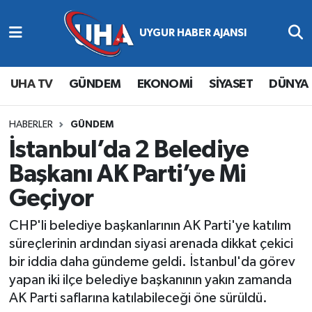
Abone Ol
Nöbetçi Eczaneler
UHA TV
GÜNDEM
EKONOMİ
SİYASET
DÜNYA
Gündem
Hava Durumu
Ekonomi
Namaz Vakitleri
HABERLER
GÜNDEM
İstanbul’da 2 Belediye
Magazin
Trafik Durumu
Başkanı AK Parti’ye Mi
Geçiyor
Siyaset
Süper Lig Puan Durumu ve Fikstür
CHP'li belediye başkanlarının AK Parti'ye katılım
Spor
Tüm Manşetler
süreçlerinin ardından siyasi arenada dikkat çekici
bir iddia daha gündeme geldi. İstanbul'da görev
Yaşam
Son Dakika Haberleri
yapan iki ilçe belediye başkanının yakın zamanda
AK Parti saflarına katılabileceği öne sürüldü.
Haber Arşivi