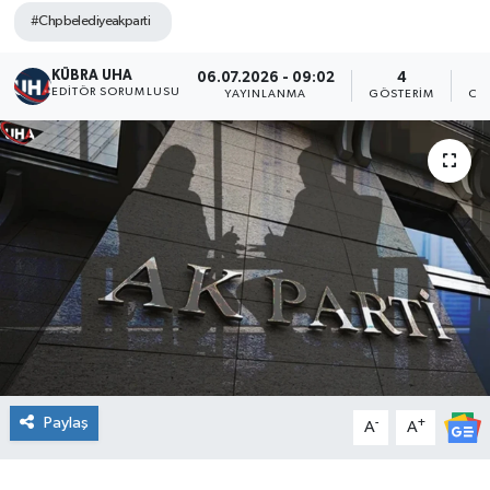
#Chpbelediyeakparti
KÜBRA UHA
06.07.2026 - 09:02
4
EDİTÖR SORUMLUSU
YAYINLANMA
GÖSTERIM
OK
Paylaş
-
+
A
A