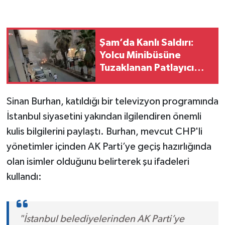
Şam’da Kanlı Saldırı:
Yolcu Minibüsüne
Tuzaklanan Patlayıcı
İnfilak Etti, Ölü ve
Yaralılar Var
Sinan Burhan, katıldığı bir televizyon programında
İstanbul siyasetini yakından ilgilendiren önemli
kulis bilgilerini paylaştı. Burhan, mevcut CHP'li
yönetimler içinden AK Parti’ye geçiş hazırlığında
olan isimler olduğunu belirterek şu ifadeleri
kullandı:
"İstanbul belediyelerinden AK Parti’ye