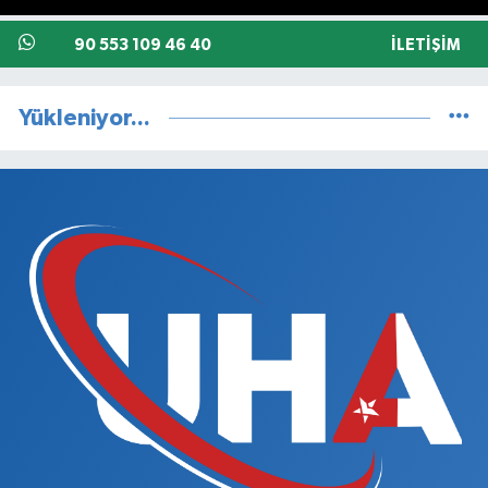
90 553 109 46 40
İLETIŞIM
Yükleniyor...