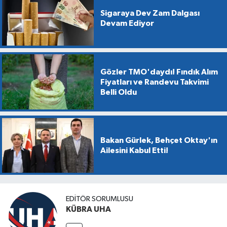
Sigaraya Dev Zam Dalgası
Devam Ediyor
Gözler TMO'daydı! Fındık Alım
Fiyatları ve Randevu Takvimi
Belli Oldu
Bakan Gürlek, Behçet Oktay'ın
Ailesini Kabul Etti!
EDİTÖR SORUMLUSU
KÜBRA UHA