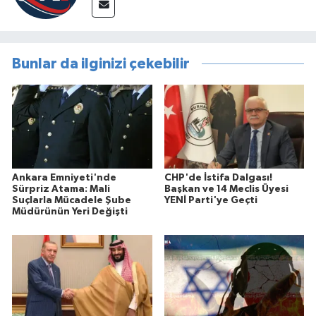
Bunlar da ilginizi çekebilir
Ankara Emniyeti'nde
CHP'de İstifa Dalgası!
Sürpriz Atama: Mali
Başkan ve 14 Meclis Üyesi
Suçlarla Mücadele Şube
YENİ Parti'ye Geçti
Müdürünün Yeri Değişti