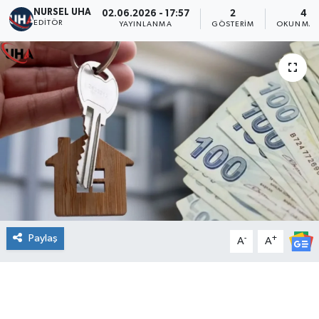
NURSEL UHA
02.06.2026 - 17:57
2
4 D
EDITÖR
YAYINLANMA
GÖSTERIM
OKUNMA S
Paylaş
-
+
A
A