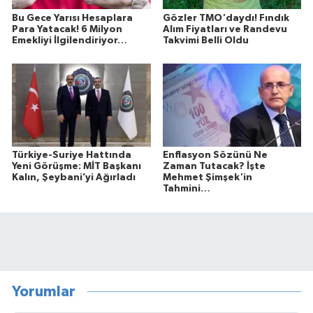
Bu Gece Yarısı Hesaplara
Gözler TMO'daydı! Fındık
Para Yatacak! 6 Milyon
Alım Fiyatları ve Randevu
Emekliyi İlgilendiriyor…
Takvimi Belli Oldu
Türkiye-Suriye Hattında
Enflasyon Sözünü Ne
Yeni Görüşme: MİT Başkanı
Zaman Tutacak? İşte
Kalın, Şeybani’yi Ağırladı
Mehmet Şimşek'in
Tahmini…
Yorumlar