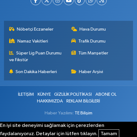
Nöbetçi Eczaneler
Hava Durumu
Namaz Vakitleri
Trafik Durumu
Süper Lig Puan Durumu
Tüm Manşetler
ve Fikstür
Son Dakika Haberleri
Haber Arşivi
İLETİŞİM
KÜNYE
GİZLİLİK POLİTİKASI
ABONE OL
HAKKIMIZDA
REKLAM BİLGİLERİ
Haber Yazılımı:
TE Bilişim
En iyi site deneyimi sağlamak için çerezlerden
faydalanıyoruz. Detaylar için lütfen tıklayın.
Tamam