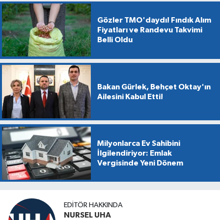
Gözler TMO'daydı! Fındık Alım
Fiyatları ve Randevu Takvimi
Belli Oldu
Bakan Gürlek, Behçet Oktay'ın
Ailesini Kabul Etti!
Milyonlarca Ev Sahibini
İlgilendiriyor: Emlak
Vergisinde Yeni Dönem
EDITÖR HAKKINDA
NURSEL UHA