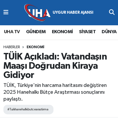
Abone Ol
Nöbetçi Eczaneler
UHA TV
GÜNDEM
EKONOMİ
SİYASET
DÜNYA
Gündem
Hava Durumu
Ekonomi
Namaz Vakitleri
HABERLER
EKONOMİ
TÜİK Açıkladı: Vatandaşın
Magazin
Trafik Durumu
Maaşı Doğrudan Kiraya
Gidiyor
Siyaset
Süper Lig Puan Durumu ve Fikstür
TÜİK, Türkiye'nin harcama haritasını değiştiren
Spor
Tüm Manşetler
2025 Hanehalkı Bütçe Araştırması sonuçlarını
paylaştı.
Yaşam
Son Dakika Haberleri
#Tuikhanehalkibutcearastirma
Haber Arşivi