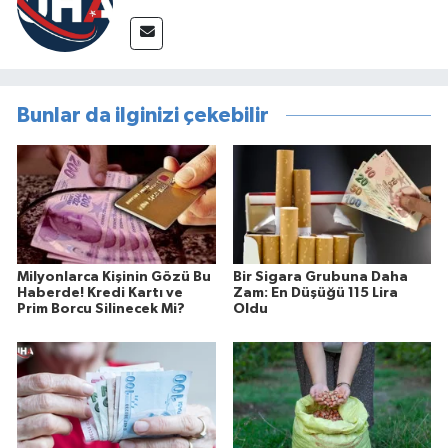
Bunlar da ilginizi çekebilir
Milyonlarca Kişinin Gözü Bu
Bir Sigara Grubuna Daha
Haberde! Kredi Kartı ve
Zam: En Düşüğü 115 Lira
Prim Borcu Silinecek Mi?
Oldu