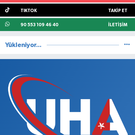
TIKTOK
TAKIP ET
90 553 109 46 40
İLETIŞIM
Yükleniyor...