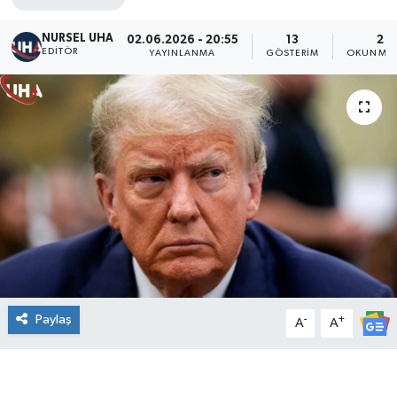
NURSEL UHA
02.06.2026 - 20:55
13
2 D
EDITÖR
YAYINLANMA
GÖSTERIM
OKUNMA 
Paylaş
-
+
A
A