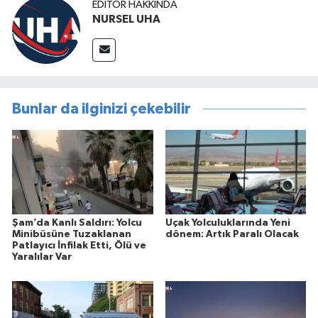
EDITÖR HAKKINDA
NURSEL UHA
Bunlar da ilginizi çekebilir
Şam’da Kanlı Saldırı: Yolcu
Uçak Yolculuklarında Yeni
Minibüsüne Tuzaklanan
dönem: Artık Paralı Olacak
Patlayıcı İnfilak Etti, Ölü ve
Yaralılar Var