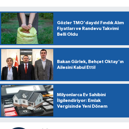
Gözler TMO'daydı! Fındık Alım
Fiyatları ve Randevu Takvimi
Belli Oldu
Bakan Gürlek, Behçet Oktay'ın
Ailesini Kabul Etti!
Milyonlarca Ev Sahibini
İlgilendiriyor: Emlak
Vergisinde Yeni Dönem