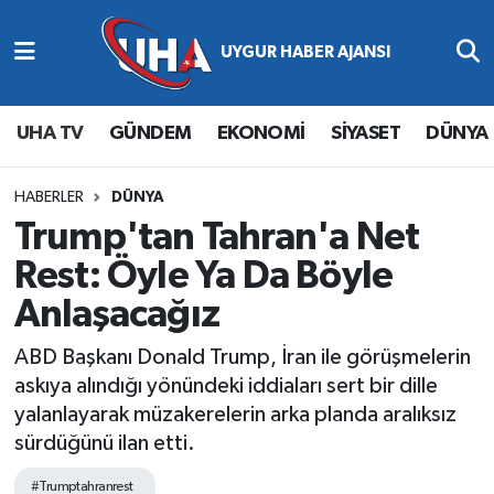
Abone Ol
Nöbetçi Eczaneler
UHA TV
GÜNDEM
EKONOMİ
SİYASET
DÜNYA
Gündem
Hava Durumu
Ekonomi
Namaz Vakitleri
HABERLER
DÜNYA
Trump'tan Tahran'a Net
Magazin
Trafik Durumu
Rest: Öyle Ya Da Böyle
Anlaşacağız
Siyaset
Süper Lig Puan Durumu ve Fikstür
ABD Başkanı Donald Trump, İran ile görüşmelerin
Spor
Tüm Manşetler
askıya alındığı yönündeki iddiaları sert bir dille
yalanlayarak müzakerelerin arka planda aralıksız
Yaşam
Son Dakika Haberleri
sürdüğünü ilan etti.
Haber Arşivi
#Trumptahranrest