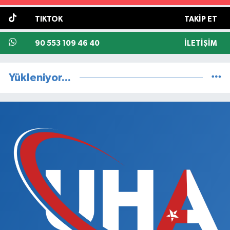
TIKTOK
TAKIP ET
90 553 109 46 40
İLETIŞIM
Yükleniyor...