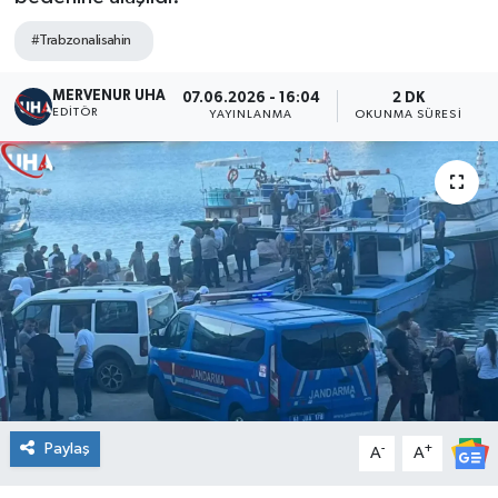
#Trabzonalisahin
MERVENUR UHA
07.06.2026 - 16:04
2 DK
EDITÖR
YAYINLANMA
OKUNMA SÜRESI
Paylaş
-
+
A
A