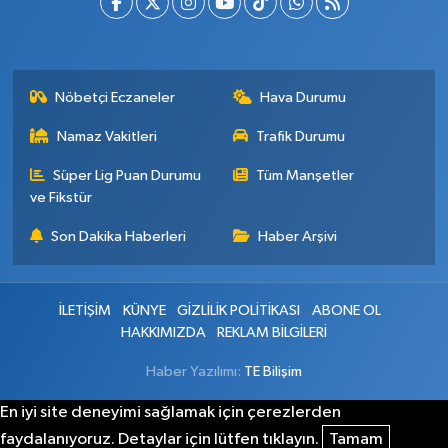
Nöbetçi Eczaneler
Hava Durumu
Namaz Vakitleri
Trafik Durumu
Süper Lig Puan Durumu
Tüm Manşetler
ve Fikstür
Son Dakika Haberleri
Haber Arşivi
İLETİŞİM
KÜNYE
GİZLİLİK POLİTİKASI
ABONE OL
HAKKIMIZDA
REKLAM BİLGİLERİ
Haber Yazılımı:
TE Bilişim
En iyi site deneyimi sağlamak için çerezlerden
faydalanıyoruz. Detaylar için lütfen tıklayın.
Tamam