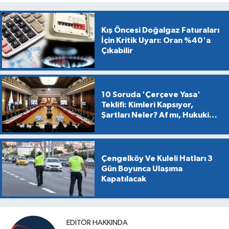
Kış Öncesi Doğalgaz Faturaları
İçin Kritik Uyarı: Oran %40'a
Çıkabilir
10 Soruda 'Çerçeve Yasa'
Teklifi: Kimleri Kapsıyor,
Şartları Neler? Af mı, Hukuki
Dönüşüm mü?
Çengelköy Ve Kuleli Hatları 3
Gün Boyunca Ulaşıma
Kapatılacak
EDITÖR HAKKINDA