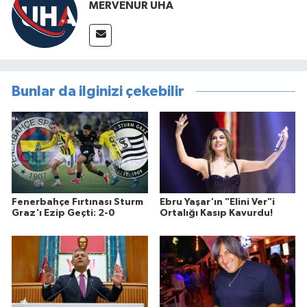
MERVENUR UHA
Bunlar da ilginizi çekebilir
Fenerbahçe Fırtınası Sturm
Ebru Yaşar'ın "Elini Ver"i
Graz'ı Ezip Geçti: 2-0
Ortalığı Kasıp Kavurdu!