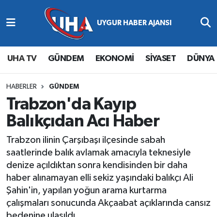
Abone Ol
Nöbetçi Eczaneler
UHA TV
GÜNDEM
EKONOMİ
SİYASET
DÜNYA
Gündem
Hava Durumu
Ekonomi
Namaz Vakitleri
HABERLER
GÜNDEM
Trabzon'da Kayıp
Magazin
Trafik Durumu
Balıkçıdan Acı Haber
Siyaset
Süper Lig Puan Durumu ve Fikstür
Trabzon ilinin Çarşıbaşı ilçesinde sabah
saatlerinde balık avlamak amacıyla teknesiyle
Spor
Tüm Manşetler
denize açıldıktan sonra kendisinden bir daha
haber alınamayan elli sekiz yaşındaki balıkçı Ali
Yaşam
Son Dakika Haberleri
Şahin'in, yapılan yoğun arama kurtarma
çalışmaları sonucunda Akçaabat açıklarında cansız
Haber Arşivi
bedenine ulaşıldı.